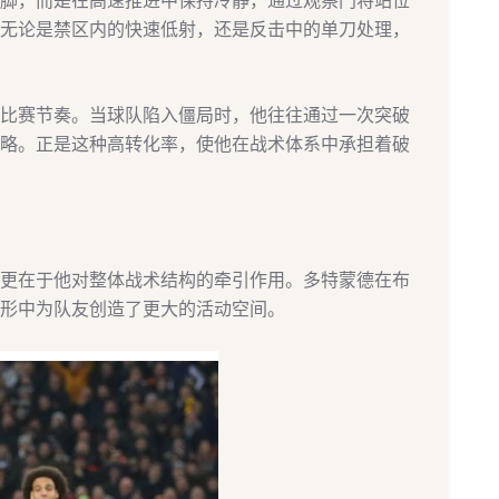
脚，而是在高速推进中保持冷静，通过观察门将站位
无论是禁区内的快速低射，还是反击中的单刀处理，
比赛节奏。当球队陷入僵局时，他往往通过一次突破
略。正是这种高转化率，使他在战术体系中承担着破
更在于他对整体战术结构的牵引作用。多特蒙德在布
形中为队友创造了更大的活动空间。