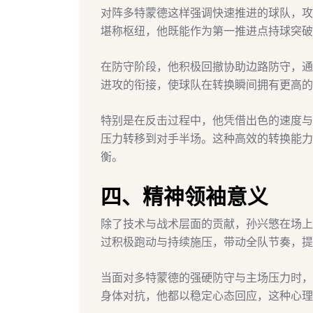
对阵多特蒙德这样强调快速推进的球队，攻
堪称枢纽，他既能作为第一推进点持球突破
在防守阶段，他积极回撤协助边路防守，通
进攻的衔接，使球队在转换瞬间拥有更高的
特别是在反击过程中，他凭借出色的速度与
压力转移到对手半场。这种高效的转换能力
衡。
四、精神领袖意义
除了技术与战术层面的贡献，孙兴慜在场上
过积极跑动与持续施压，带动全队节奏，提
当面对多特蒙德的强硬防守与主场压力时，
身体对抗，他都以稳定心态回应，这种心理