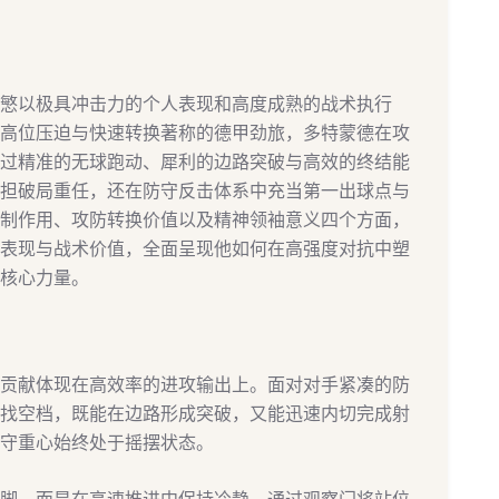
慜以极具冲击力的个人表现和高度成熟的战术执行
高位压迫与快速转换著称的德甲劲旅，多特蒙德在攻
过精准的无球跑动、犀利的边路突破与高效的终结能
担破局重任，还在防守反击体系中充当第一出球点与
制作用、攻防转换价值以及精神领袖意义四个方面，
表现与战术价值，全面呈现他如何在高强度对抗中塑
核心力量。
贡献体现在高效率的进攻输出上。面对对手紧凑的防
找空档，既能在边路形成突破，又能迅速内切完成射
守重心始终处于摇摆状态。