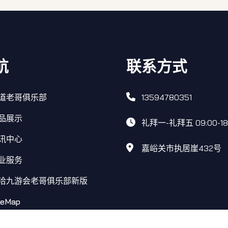
航
联系方式
道老哥俱乐部
13594780351
品展示
礼拜一-礼拜五 09:00-18
讯中心
嘉峪关市执居崖432号
业服务
洽九游会老哥俱乐部新版
teMap