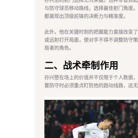
孙兴慜的射门选择尤为关键。他并非盲目起
与防守球员移动路线，选择最佳射门角度。
都展现出顶级前锋的决断力与精准度。
此外，他在关键时刻的把握能力直接改变了
或远射打开局面，使对手不得不调整防守策
局者的角色。
二、战术牵制作用
孙兴慜在场上的价值并不仅限于个人数据，
置防守时必须重点盯防他的跑动线路，这无