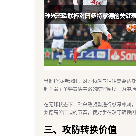
当他拉边持球时，对方边后卫往往需要贴身
制削弱了多特蒙德中路的防守密度，为中场
在无球状态下，孙兴慜频繁进行纵深冲刺，
蒙德高位压迫的节奏，使对手在攻守转换间
三、攻防转换价值