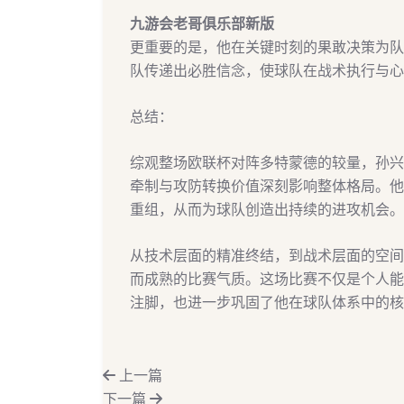
九游会老哥俱乐部新版
更重要的是，他在关键时刻的果敢决策为队
队传递出必胜信念，使球队在战术执行与心
总结：
综观整场欧联杯对阵多特蒙德的较量，孙兴
牵制与攻防转换价值深刻影响整体格局。他
重组，从而为球队创造出持续的进攻机会。
从技术层面的精准终结，到战术层面的空间
而成熟的比赛气质。这场比赛不仅是个人能
注脚，也进一步巩固了他在球队体系中的核
上一篇
下一篇