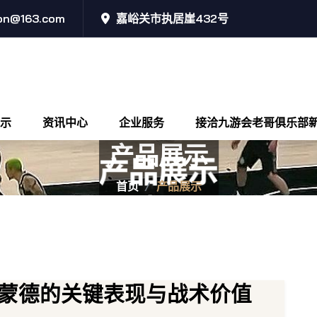
ion@163.com
嘉峪关市执居崖432号
示
资讯中心
企业服务
接洽九游会老哥俱乐部
产品展示
首页
产品展示
蒙德的关键表现与战术价值