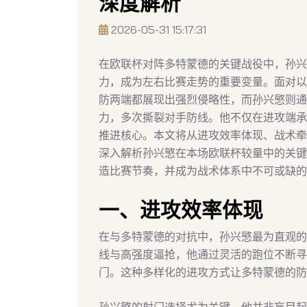
深度解析
2026-05-31 15:17:31
在欧联杯对阵多特蒙德的关键战役中，孙兴
力，成为左右比赛走势的重要变量。面对以
防两端都展现出强烈侵略性，而孙兴慜则通
力，多次撕裂对手防线。他不仅在进攻端承
推进核心。本文将从进攻效率体现、战术牵
深入解析孙兴慜在本场欧联杯较量中的关键
造比赛节奏，并成为战术体系中不可或缺的
一、进攻效率体现
在与多特蒙德的对抗中，孙兴慜最为直观的
线与高强度逼抢，他通过灵活的跑位不断寻
门。这种多样化的进攻方式让多特蒙德的防