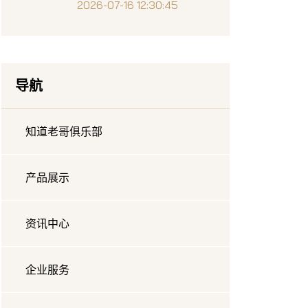
表现回顾与价值解析
2026-07-16 12:30:45
导航
知道老哥俱乐部
产品展示
资讯中心
企业服务