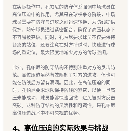
在实际操作中，孔帕尼的防守体系强调中场球员在
高位压迫中的作用，尤其是在球权争夺阶段，中场
球员需要在防守与进攻之间迅速转换，为防线提供
保护。防守球员通过紧密配合，确保了高压状态下
不容易被突破。同时，孔帕尼要求球员不仅要保持
紧凑的站位，还要注意在对方持球时，快速进行球
场的重定位，最大限度地减少对方的传球空间。
此外，孔帕尼的防守结构还特别注重对方的反击防
范。高位压迫虽然有效限制了对方的进攻，但也可
能在防线后方留有漏洞。因此，在高位压迫的同
时，孔帕尼要求球队保持防线的紧密，以便一旦高
压未能成功，球员能够快速回撤，避免被对方反击
突破。这种防守结构的灵活性和可调性，是孔帕尼
高位压迫战术中不可忽视的优势。
4、高位压迫的实际效果与挑战