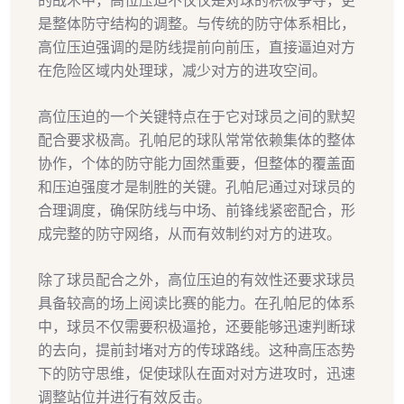
的战术中，高位压迫不仅仅是对球的积极争夺，更
是整体防守结构的调整。与传统的防守体系相比，
高位压迫强调的是防线提前向前压，直接逼迫对方
在危险区域内处理球，减少对方的进攻空间。
高位压迫的一个关键特点在于它对球员之间的默契
配合要求极高。孔帕尼的球队常常依赖集体的整体
协作，个体的防守能力固然重要，但整体的覆盖面
和压迫强度才是制胜的关键。孔帕尼通过对球员的
合理调度，确保防线与中场、前锋线紧密配合，形
成完整的防守网络，从而有效制约对方的进攻。
除了球员配合之外，高位压迫的有效性还要求球员
具备较高的场上阅读比赛的能力。在孔帕尼的体系
中，球员不仅需要积极逼抢，还要能够迅速判断球
的去向，提前封堵对方的传球路线。这种高压态势
下的防守思维，促使球队在面对对方进攻时，迅速
调整站位并进行有效反击。