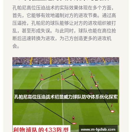
孔帕尼高位压迫战术的实际效果体现在多个方面，
首先，它能够有效地遏制对方的进攻节奏。通过高
压逼抢，孔帕尼的球队能够让对方的进攻组织被打
乱，甚至形成失误。与此同时，球队也能在高位抢
断后迅速转换为进攻，为己方创造更多的进攻机
会。