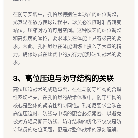
在防守实践中，孔帕尼特别注重球员的站位调整，
尤其是在敌方传球过程中，球员必须随时准备转变
站位，压缩对方的可用空间。这种快速的站位调整
和高强度的逼抢，要求球员在体能上具有极高的要
求。为此，孔帕尼也在体能训练上投入了大量的精
力，确保球员在比赛中的执行力能够达到战术的要
求。
3、高位压迫与防守结构的关联
高位压迫战术的成功与否，往往与防守结构的合理
性密切相关。在孔帕尼的战术体系中，防守结构的
核心是整体的紧凑性和协同性。孔帕尼要求全队在
高位压迫时，防线与中场的配合必须紧密，以避免
被对方轻易撕开防线。防守结构的优化不仅仅是防
守球员的站位问题，更是对整体战术的深刻理解。