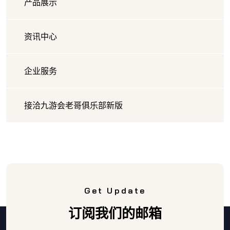
产品展示
资讯中心
企业服务
接洽九游会老哥俱乐部新版
Get Update
订阅我们的邮箱