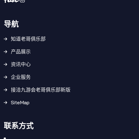
导航
知道老哥俱乐部
产品展示
资讯中心
企业服务
接洽九游会老哥俱乐部新版
SiteMap
联系方式