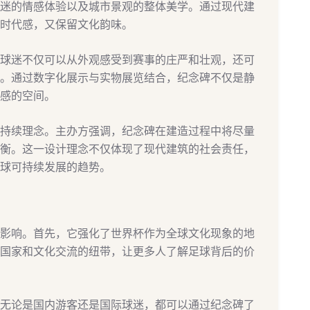
迷的情感体验以及城市景观的整体美学。通过现代建
时代感，又保留文化韵味。
球迷不仅可以从外观感受到赛事的庄严和壮观，还可
。通过数字化展示与实物展览结合，纪念碑不仅是静
感的空间。
持续理念。主办方强调，纪念碑在建造过程中将尽量
衡。这一设计理念不仅体现了现代建筑的社会责任，
球可持续发展的趋势。
影响。首先，它强化了世界杯作为全球文化现象的地
国家和文化交流的纽带，让更多人了解足球背后的价
无论是国内游客还是国际球迷，都可以通过纪念碑了