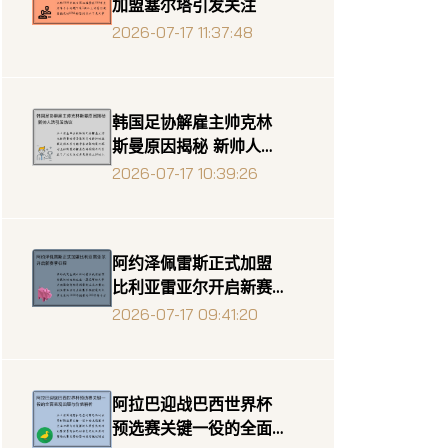
加盟塞尔塔引发关注
2026-07-17 11:37:48
韩国足协解雇主帅克林
斯曼原因揭秘 新帅人选
引发热议
2026-07-17 10:39:26
阿约泽佩雷斯正式加盟
比利亚雷亚尔开启新赛
季征程
2026-07-17 09:41:20
阿拉巴迎战巴西世界杯
预选赛关键一役的全面