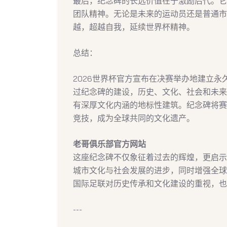
最后，纪念碑的长远价值在于激励后代。它
团队精神。无论是未来的运动员还是普通市
越，超越自我，延续世界杯精神。
总结：
2026世界杯官方宣布在决赛举办地建立
过纪念碑的建设，历史、文化、社会和未来
有深厚文化内涵的地标性建筑。纪念碑将赛
竞技，成为全球共同的文化遗产。
老哥俱乐部官方网站
这座纪念碑不仅象征着过去的辉煌，更启示
城市文化与社会发展的进步，同时增强全球
国际足联对历史传承和文化建设的重视，也
---