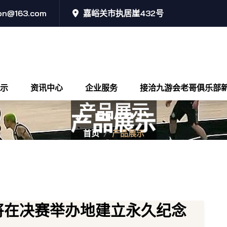
ion@163.com
嘉峪关市执居崖432号
示
资讯中心
企业服务
接洽九游会老哥俱乐部
产品展示
首页
产品展示
布将在决赛举办地建立永久纪念