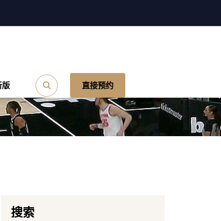
新版
直接预约
搜索