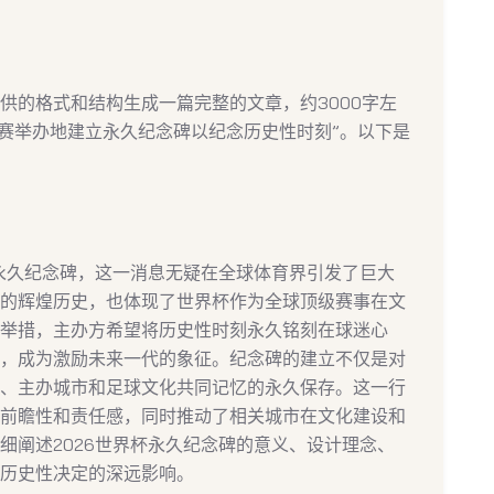
供的格式和结构生成一篇完整的文章，约3000字左
决赛举办地建立永久纪念碑以纪念历史性时刻”。以下是
立永久纪念碑，这一消息无疑在全球体育界引发了巨大
的辉煌历史，也体现了世界杯作为全球顶级赛事在文
举措，主办方希望将历史性时刻永久铭刻在球迷心
，成为激励未来一代的象征。纪念碑的建立不仅是对
、主办城市和足球文化共同记忆的永久保存。这一行
前瞻性和责任感，同时推动了相关城市在文化建设和
细阐述2026世界杯永久纪念碑的意义、设计理念、
历史性决定的深远影响。