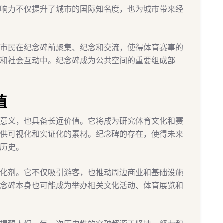
响力不仅提升了城市的国际知名度，也为城市带来经
市民在纪念碑前聚集、纪念和交流，使得体育赛事的
和社会互动中。纪念碑成为公共空间的重要组成部
值
意义，也具备长远价值。它将成为研究体育文化和赛
供可视化和实证化的素材。纪念碑的存在，使得未来
历史。
化剂。它不仅吸引游客，也推动周边商业和基础设施
念碑本身也可能成为举办相关文化活动、体育展览和