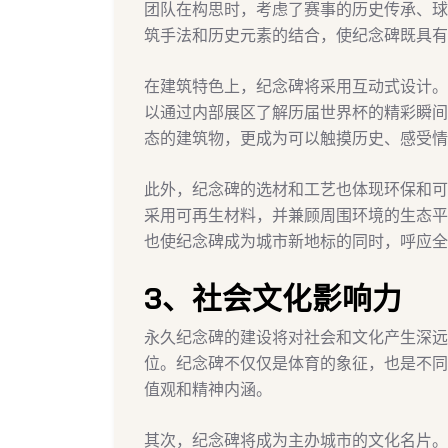
团队在构思时，考虑了赛事的历史传承、球
筑手法和历史元素的结合，使纪念碑既具有
在建筑特色上，纪念碑将采用互动式设计。
以通过内部展区了解历届世界杯的精彩瞬间
态的建筑物，更成为可以触摸历史、感受情
此外，纪念碑的选材和工艺也体现环保和可
采用可再生材料，并兼顾周围环境的生态平
也使纪念碑成为城市新地标的同时，呼应全
3、社会文化影响力
永久纪念碑的建设将对社会和文化产生深远
位。纪念碑不仅仅是体育的象征，也是不同
值观和精神内涵。
其次，纪念碑将成为主办城市的文化名片。