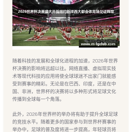
随着科技的发展和全球化进程的加速，2026年世界
杯决赛的影响将远超以往。网络直播、虚拟现实技
术等现代科技的应用将使全球球迷不出家门就能感
受到赛事的精彩。无论是在巴西、印度，还是在中
国、非洲，世界杯的决赛将以多种形式将足球文化
传播到全球每一个角落。
此外，2026年世界杯的举办将有助于提升全球足球
的竞技水平。随着更多的国家参与到世界杯赛事的
举办中，足球的普及度将进一步提高，年轻球员将