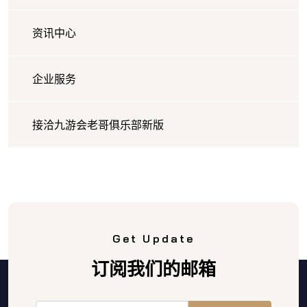
资讯中心
企业服务
接洽九游会老哥俱乐部新版
Get Update
订阅我们的邮箱