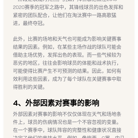
2020赛季的冠军之路中，其锋线球员的出色发挥和
紧密的团队配合，让他们在淘汰赛中一路高歌猛
进，最终夺冠。
此外，比赛的场地和天气也可能成为影响关键赛事
结果的因素。例如，在某些主场作战的球队可能会
借助主场优势，发挥出色的表现。而一些气候较为
恶劣的地区，往往会影响球员的体能和战术执行，
可能使得比赛产生不可预测的结果。因此，如何有
效利用这些因素，成为了每个球队在关键赛事中取
得胜利的关键。
4、外部因素对赛事的影响
外部因素对赛事的影响不仅仅体现在天气和场地条
件上，球员的伤病情况也是一个不容忽视的变量。
在一个赛季中，球队阵容的完整性和健康状况直接