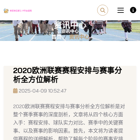
资讯中心
首页
资讯中心
2020欧洲联赛赛程安排与赛事分
析全方位解析
2025-04-09 10:52:47
2020欧洲联赛赛程安排与赛事分析全方位解析是对
整个赛季赛事的深度剖析，文章将从四个核心方面
入手：赛程安排、球队实力对比、赛季中的关键赛
事、以及赛事的影响因素。首先，本文将为读者提
供赛程的详细解析，帮助了解每个阶段的赛事安排