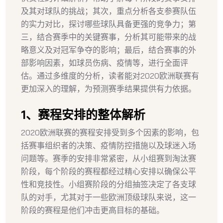
及其对球队的挑战；其次，重点分析各支参赛队伍
的实力对比，探讨哪些球队具备更强的竞争力；第
三，结合赛季中的关键赛事，分析其可能带来的战
略意义及对冠军争夺的影响；最后，结合赛事的外
部影响因素，如球员伤病、疫情等，进行全面评
估。通过多维度的分析，读者能对2020欧洲联赛有
更加深入的理解，为预测赛季结果提供有力依据。
1、赛程安排的整体解析
2020欧洲联赛的赛程安排受到多个因素的影响，包
括赛事组织者的决策、疫情防控措施以及球迷入场
问题等。赛季的安排非常紧密，从小组赛到淘汰赛
阶段，每个阶段的赛程都经过精心安排以确保公平
性和竞技性。小组赛阶段的分组抽签决定了各支球
队的对手，尤其对于一些欧洲顶级球队来说，这一
阶段的赛程是他们冲击更高目标的基础。