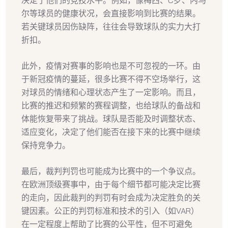
决定了他们的竞技水平。例如，像梅西、C罗、内马
尔等球员的健康状况，会直接影响到比赛的结果。
若关键球员因伤缺阵，往往会导致球队的实力大打
折扣。
此外，疫情对赛事的影响也是不可忽视的一环。由
于新冠疫情的蔓延，很多比赛不得不空场举行，这
对球员的情绪和心理状态产生了一定影响。而且，
比赛的推迟和频繁的赛程调整，也给球队的备战和
体能恢复带来了挑战。球队是否能及时调整状态、
适应变化，决定了他们能否在接下来的比赛中继续
保持竞争力。
最后，裁判判罚也可能成为比赛中的一个争议点。
在欧洲顶级赛事中，由于每个细节都可能决定比赛
的走向，因此裁判的判罚有时会成为决定胜负的关
键因素。公正的判罚标准和技术的引入（如VAR）
在一定程度上帮助了比赛的公平性，但不可避免