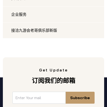
企业服务
接洽九游会老哥俱乐部新版
Get Update
订阅我们的邮箱
Subscribe