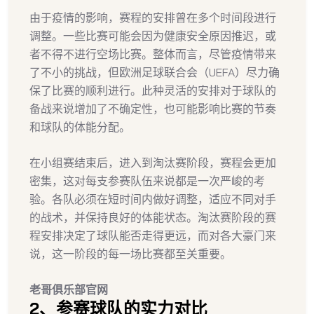
由于疫情的影响，赛程的安排曾在多个时间段进行
调整。一些比赛可能会因为健康安全原因推迟，或
者不得不进行空场比赛。整体而言，尽管疫情带来
了不小的挑战，但欧洲足球联合会（UEFA）尽力确
保了比赛的顺利进行。此种灵活的安排对于球队的
备战来说增加了不确定性，也可能影响比赛的节奏
和球队的体能分配。
在小组赛结束后，进入到淘汰赛阶段，赛程会更加
密集，这对每支参赛队伍来说都是一次严峻的考
验。各队必须在短时间内做好调整，适应不同对手
的战术，并保持良好的体能状态。淘汰赛阶段的赛
程安排决定了球队能否走得更远，而对各大豪门来
说，这一阶段的每一场比赛都至关重要。
老哥俱乐部官网
2、参赛球队的实力对比