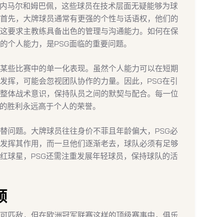
、内马尔和姆巴佩，这些球员在技术层面无疑能够为球
首先，大牌球员通常有更强的个性与话语权，他们的
这要求主教练具备出色的管理与沟通能力。如何在保
的个人能力，是PSG面临的重要问题。
某些比赛中的单一化表现。虽然个人能力可以在短期
发挥，可能会忽视团队协作的力量。因此，PSG在引
整体战术意识，保持队员之间的默契与配合。每一位
体的胜利永远高于个人的荣誉。
替问题。大牌球员往往身价不菲且年龄偏大，PSG必
发挥其作用，而一旦他们逐渐老去，球队必须有足够
红球星，PSG还需注重发展年轻球员，保持球队的活
颈
可匹敌，但在欧洲冠军联赛这样的顶级赛事中，俱乐