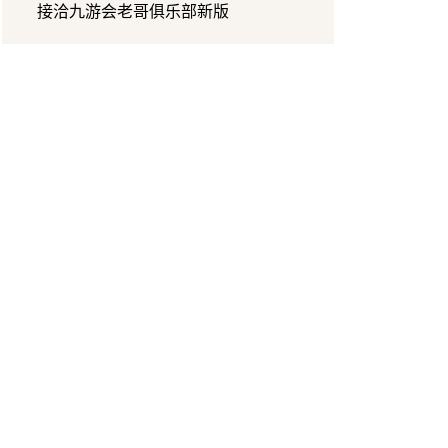
接洽九游会老哥俱乐部新版