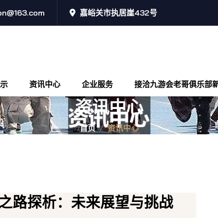
ion@163.com
嘉峪关市执居崖432号
示
资讯中心
企业服务
接洽九游会老哥俱乐部
资讯中心
首页
资讯中心
之路探析：未来展望与挑战