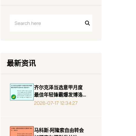
最新资讯
齐尔克泽当选意甲月度
最佳年轻锋霸爆发博洛
尼亚进攻核心就此诞生
2026-07-17 12:34:27
马科斯·阿隆索自由转会