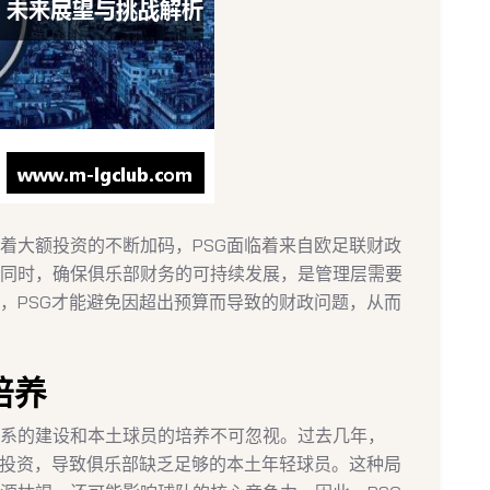
着大额投资的不断加码，PSG面临着来自欧足联财政
同时，确保俱乐部财务的可持续发展，是管理层需要
，PSG才能避免因超出预算而导致的财政问题，从而
培养
系的建设和本土球员的培养不可忽视。过去几年，
的投资，导致俱乐部缺乏足够的本土年轻球员。这种局