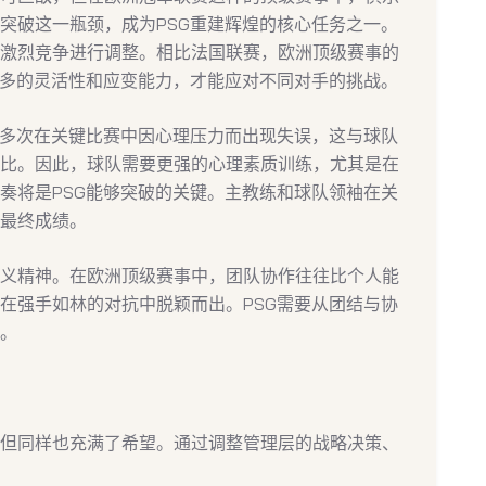
突破这一瓶颈，成为PSG重建辉煌的核心任务之一。
激烈竞争进行调整。相比法国联赛，欧洲顶级赛事的
更多的灵活性和应变能力，才能应对不同对手的挑战。
G多次在关键比赛中因心理压力而出现失误，这与球队
比。因此，球队需要更强的心理素质训练，尤其是在
奏将是PSG能够突破的关键。主教练和球队领袖在关
最终成绩。
义精神。在欧洲顶级赛事中，团队协作往往比个人能
在强手如林的对抗中脱颖而出。PSG需要从团结与协
。
但同样也充满了希望。通过调整管理层的战略决策、