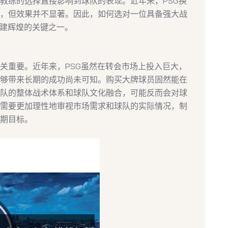
教练的选择直接影响到球队的表现。近年来，PSG换
，但效果并不显著。因此，如何选对一位具备强大战
重建辉煌的关键之一。
关重要。近年来，PSG虽然在转会市场上投入巨大，
够带来长期的成功尚未可知。购买大牌球员固然能在
队的整体战术体系和球队文化融合，可能反而会对球
需要更加理性地审视市场需求和球队的实际情况，制
期目标。