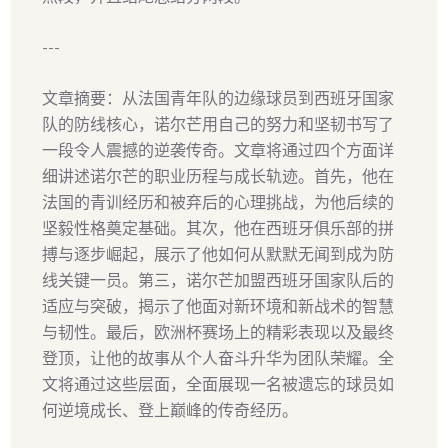
---
文章摘要：从法国青年队的边缘球员到西班牙国家
队的防线核心，诺尔芒用自己的努力和坚韧书写了
一段令人震撼的逆袭传奇。文章将通过四个方面详
细讲述诺尔芒的职业历程与成长轨迹。首先，他在
法国的青训经历和被弃后的心理挑战，为他后续的
坚毅性格奠定基础。其次，他在西班牙俱乐部的拼
搏与逐步崛起，展示了他如何从默默无闻到成为防
线关键一员。第三，诺尔芒加盟西班牙国家队后的
适应与突破，揭示了他面对新环境和新战术的智慧
与韧性。最后，欧洲杯赛场上的精彩表现以及最终
登顶，让他的故事从个人奋斗升华为团队荣耀。全
文将通过这些层面，全面展现一名被遗忘的球员如
何逆境成长、登上巅峰的传奇经历。