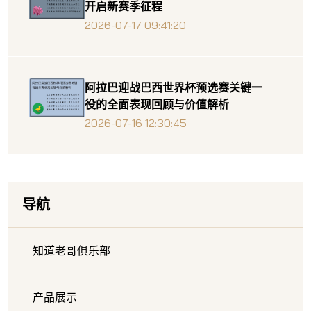
开启新赛季征程
2026-07-17 09:41:20
阿拉巴迎战巴西世界杯预选赛关键一
役的全面表现回顾与价值解析
2026-07-16 12:30:45
导航
知道老哥俱乐部
产品展示