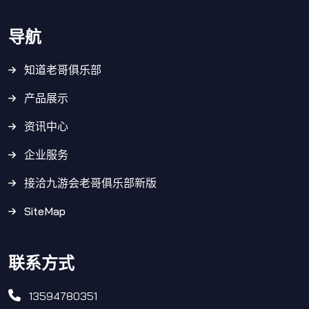
导航
知道老哥俱乐部
产品展示
资讯中心
企业服务
接洽九游会老哥俱乐部新版
SiteMap
联系方式
13594780351