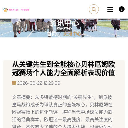
资讯中心
首页
资讯中心
从关键先生到全能核心贝林厄姆欧
冠赛场个人能力全面解析表现价值
2026-06-22 12:29:09
文章摘要：从多特蒙德时期的“关键先生”，到身披
皇马战袍成长为球队真正的全能核心，贝林厄姆在
欧冠赛场上的进化轨迹，堪称当代中场球员能力跃
迁的经典样本。欧冠这一最高强度、最高关注度的
舞台，不仅放大了他的个人技术优势，也清晰呈现