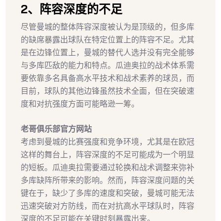
2、阵容深度的不足
尽管曼城的整体阵容深度被认为是顶级的，但多库
的缺席暴露出球队在特定位置上的阵容不足。尤其
是在边锋位置上，曼城的替代人选并没有完全能够
与多库匹敌的能力和特点。瓜迪奥拉的战术体系需
要依靠多名具备高水平技术和战术素养的球员，而
目前，球队的其他边锋虽然技术全面，但在突破速
度和对抗强度方面可能略逊一筹。
老哥俱乐部官方网站
考虑到曼城的比赛强度和竞争环境，尤其是在欧冠
这样的舞台上，阵容深度的不足可能成为一个明显
的短板。瓜迪奥拉需要通过轮换和战术调整来弥补
多库缺阵所带来的影响。然而，阵容深度问题的关
键在于，缺少了多库的速度和突破，曼城可能无法
迅速突破对方防线，而在对抗高水平球队时，阵容
深度的不足可能在关键时刻暴露出来。