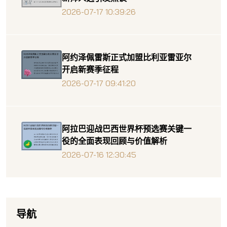
2026-07-17 10:39:26
阿约泽佩雷斯正式加盟比利亚雷亚尔
开启新赛季征程
2026-07-17 09:41:20
阿拉巴迎战巴西世界杯预选赛关键一
役的全面表现回顾与价值解析
2026-07-16 12:30:45
导航