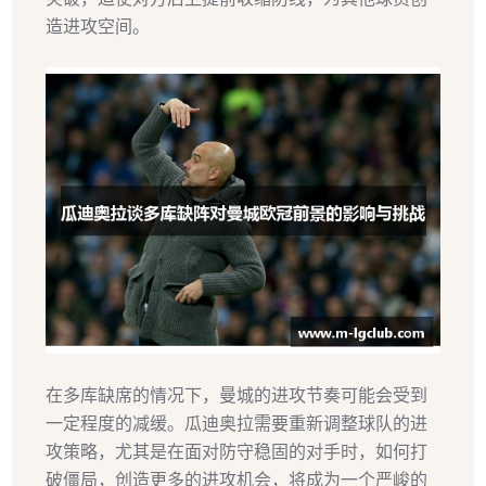
造进攻空间。
在多库缺席的情况下，曼城的进攻节奏可能会受到
一定程度的减缓。瓜迪奥拉需要重新调整球队的进
攻策略，尤其是在面对防守稳固的对手时，如何打
破僵局，创造更多的进攻机会，将成为一个严峻的