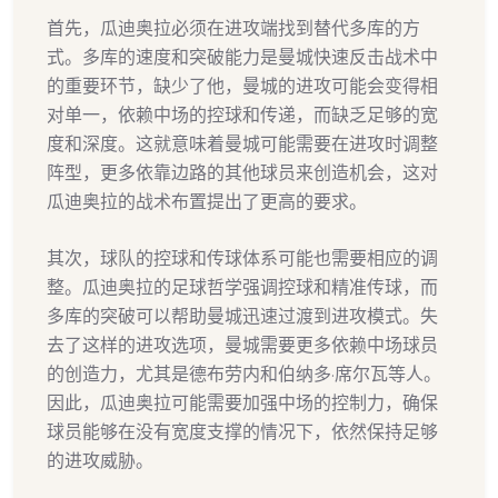
首先，瓜迪奥拉必须在进攻端找到替代多库的方
式。多库的速度和突破能力是曼城快速反击战术中
的重要环节，缺少了他，曼城的进攻可能会变得相
对单一，依赖中场的控球和传递，而缺乏足够的宽
度和深度。这就意味着曼城可能需要在进攻时调整
阵型，更多依靠边路的其他球员来创造机会，这对
瓜迪奥拉的战术布置提出了更高的要求。
其次，球队的控球和传球体系可能也需要相应的调
整。瓜迪奥拉的足球哲学强调控球和精准传球，而
多库的突破可以帮助曼城迅速过渡到进攻模式。失
去了这样的进攻选项，曼城需要更多依赖中场球员
的创造力，尤其是德布劳内和伯纳多·席尔瓦等人。
因此，瓜迪奥拉可能需要加强中场的控制力，确保
球员能够在没有宽度支撑的情况下，依然保持足够
的进攻威胁。