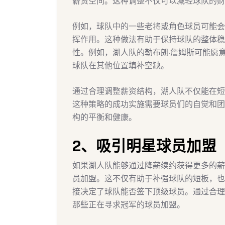
薪资空间。这种调整不仅可以减轻球队的财
例如，球队中的一些老将或角色球员可能会
挥作用。这种做法有助于保持球队的整体稳
性。例如，湖人队的勒布朗·詹姆斯可能愿
球队在其他位置填补空缺。
通过合理调整薪资结构，湖人队不仅能在短
这种策略的成功实施需要球员们的自觉和团
构的平衡和健康。
2、吸引明星球员加盟
如果湖人队能够通过降薪续约获得更多的薪
员加盟。这不仅有助于补强球队的短板，也
接决定了球队能否签下顶级球员。通过合理
那些正在寻求冠军的球员加盟。