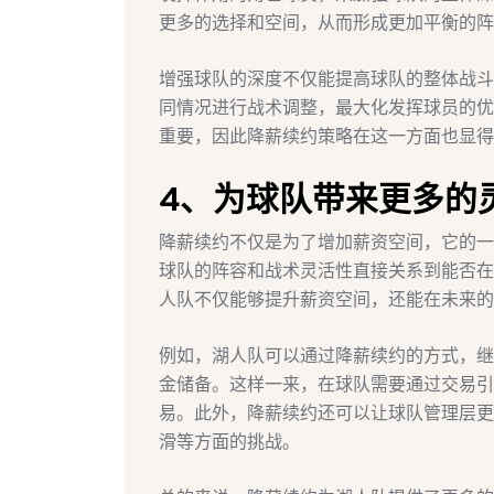
更多的选择和空间，从而形成更加平衡的阵
增强球队的深度不仅能提高球队的整体战斗
同情况进行战术调整，最大化发挥球员的优
重要，因此降薪续约策略在这一方面也显得
4、为球队带来更多的
降薪续约不仅是为了增加薪资空间，它的一
球队的阵容和战术灵活性直接关系到能否在
人队不仅能够提升薪资空间，还能在未来的
例如，湖人队可以通过降薪续约的方式，继
金储备。这样一来，在球队需要通过交易引
易。此外，降薪续约还可以让球队管理层更
滑等方面的挑战。