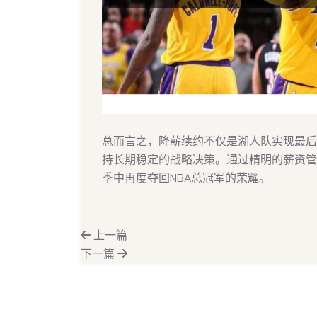
总而言之，降薪续约不仅是湖人队实现最后
持长期稳定的战略决策。通过精明的薪资管
季中再度夺回NBA总冠军的荣耀。
上一篇
下一篇