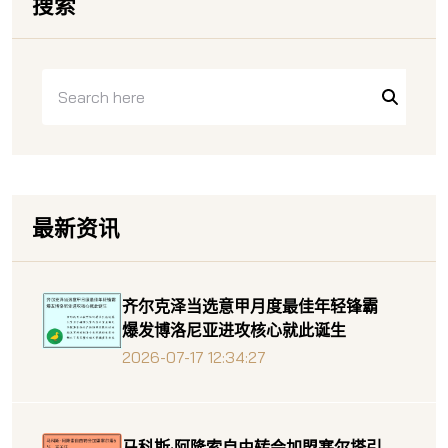
搜索
最新资讯
齐尔克泽当选意甲月度最佳年轻锋霸
爆发博洛尼亚进攻核心就此诞生
2026-07-17 12:34:27
马科斯·阿隆索自由转会加盟塞尔塔引