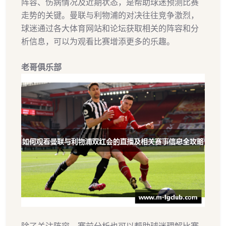
阵容、伤病情况及近期状态，是帮助球迷预测比赛
走势的关键。曼联与利物浦的对决往往竞争激烈，
球迷通过各大体育网站和论坛获取相关的阵容和分
析信息，可以为观看比赛增添更多的乐趣。
老哥俱乐部
除了关注阵容，赛前分析也可以帮助球迷理解比赛