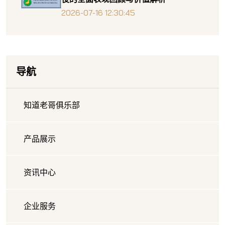
2026-07-16 12:30:45
导航
知道老哥俱乐部
产品展示
资讯中心
企业服务