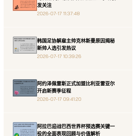
发关注
2026-07-17 11:37:48
韩国足协解雇主帅克林斯曼原因揭秘
新帅人选引发热议
2026-07-17 10:39:26
阿约泽佩雷斯正式加盟比利亚雷亚尔
开启新赛季征程
2026-07-17 09:41:20
阿拉巴迎战巴西世界杯预选赛关键一
役的全面表现回顾与价值解析