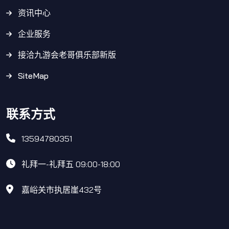
资讯中心
企业服务
接洽九游会老哥俱乐部新版
SiteMap
联系方式
13594780351
礼拜一-礼拜五 09:00-18:00
嘉峪关市执居崖432号