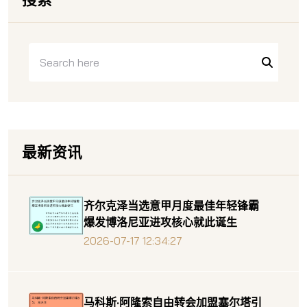
最新资讯
齐尔克泽当选意甲月度最佳年轻锋霸
爆发博洛尼亚进攻核心就此诞生
2026-07-17 12:34:27
马科斯·阿隆索自由转会加盟塞尔塔引