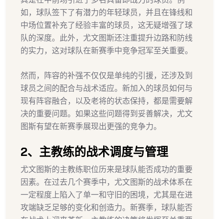
如，球队签下了有潜力的年轻球员，并且在锋线和
中场位置补充了经验丰富的球员，这无疑增强了球
队的深度。此外，尤文图斯还注重提升边路和防线
的实力，这对球队在新赛季中竞争冠军至关重要。
然而，阵容的补强不仅仅是单纯的引援，还涉及到
球员之间的配合与战术适应。新加入的球员如何与
现有阵容融合，以及老将的状态保持，都是需要解
决的重要问题。如果这些问题得到妥善解决，尤文
图斯有望在新赛季展现出更强的竞争力。
2、主教练的战术调度与管理
尤文图斯的主教练职位历来是球队能否成功的重要
因素。在过去几个赛季中，尤文图斯的战术体系在
一定程度上陷入了单一和守旧的困境，尤其是在进
攻端缺乏足够的变化和创造力。新赛季，球队能否