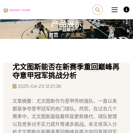
产品展示
首页
产品展示
尤文图斯能否在新赛季重回巅峰再
夺意甲冠军挑战分析
2025-04-23 12:21:36
文章摘要：尤文图斯作为意甲传统强队，一直以来
都是争夺意甲冠军的热门球队。然而，在过去几个
赛季中，尤文图斯面临着阵容更新换代、球队管理
以及竞争对手实力提升等诸多挑战。本文将深入分
析尤文图斯在新赛季重回巅峰并再次夺回意甲冠军