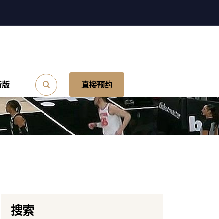
新版
直接预约
搜索