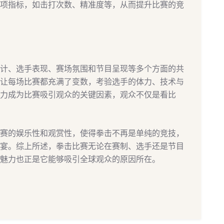
项指标，如击打次数、精准度等，从而提升比赛的竞
计、选手表现、赛场氛围和节目呈现等多个方面的共
让每场比赛都充满了变数，考验选手的体力、技术与
力成为比赛吸引观众的关键因素，观众不仅是看比
赛的娱乐性和观赏性，使得拳击不再是单纯的竞技，
宴。综上所述，拳击比赛无论在赛制、选手还是节目
魅力也正是它能够吸引全球观众的原因所在。