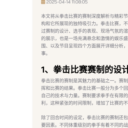
2025-04-14 11:08:05
本文将从拳击比赛的赛制深度解析与精彩节
构和它所展现的独特吸引力。拳击比赛，不
过赛制的设计、选手的表现、现场气氛的渲
的展示，也是一场充满悬念和激情的娱乐盛
围、以及节目呈现四个方面展开详细分析，
事。
1、拳击比赛赛制的设
拳击比赛的赛制是其魅力的基础之一。赛制
挥和比赛的结果。拳击比赛一般分为多个回
自己的技术与力量。赛制要求拳手在有限的
利，这种紧张的时间限制，增加了比赛的不
除了回合时间的设定，拳击比赛的赛制还包
要因素。不同体重级别的拳手有着不同的战