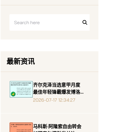
最新资讯
齐尔克泽当选意甲月度
最佳年轻锋霸爆发博洛
尼亚进攻核心就此诞生
2026-07-17 12:34:27
马科斯·阿隆索自由转会