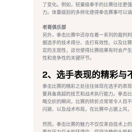
了变化。例如，轻量级拳手的比赛往往更强
力。体重级别的多样化使得拳击赛事可以涵
老哥俱乐部
另外，拳击比赛中还存在着一系列的裁判判
据选手的技术得分、击打有效性、以及比赛
定的主观性，这也使得比赛结果有时会产生
性和竞争性的关键环节。
2、选手表现的精彩与
拳击比赛的精彩之处往往体现在选手的表现
要具备高超的技艺和战术执行能力。拳击比
略交织的瞬间，比赛的转折点常常令人目不
闪避、以及战术布局，在比赛中占据上风，
然而，拳击比赛的魅力不仅仅来自技术上的
要在压力巨大的环境中，保持冷静的头脑和