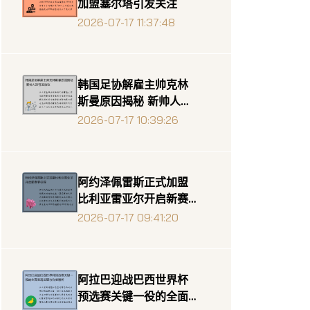
加盟塞尔塔引发关注
2026-07-17 11:37:48
韩国足协解雇主帅克林
斯曼原因揭秘 新帅人选
引发热议
2026-07-17 10:39:26
阿约泽佩雷斯正式加盟
比利亚雷亚尔开启新赛
季征程
2026-07-17 09:41:20
阿拉巴迎战巴西世界杯
预选赛关键一役的全面