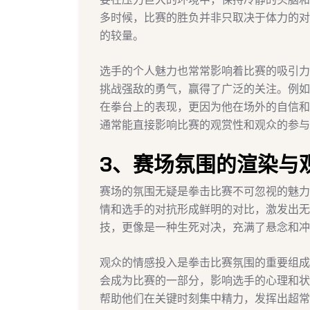
多时候，比赛的胜负并非只取决于体力的对
的较量。
选手的个人魅力也常常影响着比赛的吸引力
挑战强敌的勇气，赢得了广泛的关注。例如
在拳台上的表现，更因为他在场外的自信和
通常能直接影响比赛的观赏性和观众的参与
3、赛场氛围的渲染与
赛场的氛围无疑是拳击比赛不可忽视的魅力
情和选手的对抗形成鲜明的对比，激发出无
技，更像是一种生死对决，充满了悬念和冲
观众的情感投入是拳击比赛氛围的重要组成
会成为比赛的一部分，影响选手的心理和状
帮助他们在关键时刻集中精力，发挥出超常