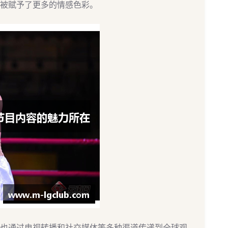
被赋予了更多的情感色彩。
也通过电视转播和社交媒体等多种渠道传递到全球观