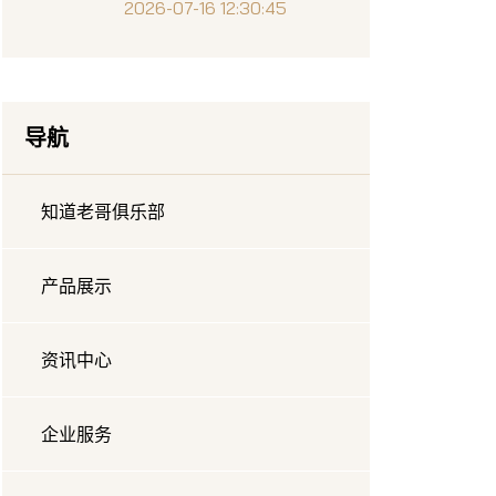
表现回顾与价值解析
2026-07-16 12:30:45
导航
知道老哥俱乐部
产品展示
资讯中心
企业服务