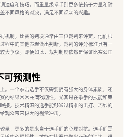
调速度和技巧，而重量级拳手则更多依赖于力量和耐
盖不同风格的对决，满足不同观众的兴趣。
罚机制。比赛的判决通常由三位裁判来评定，他们根
过程中的其他表现做出判断。裁判的评分标准具有一
较大争议。即便如此，裁判制度依然是保证比赛公正
不可预测性
上。一个拳击选手不仅需要拥有强大的身体素质，还
赛的结果常常充满戏剧性，尤其是在拳手的技能和策
暇接。技术精湛的选手能够通过精准的击打、巧妙的
给观众带来极大的视觉冲击。
较量，更多的是来自于选手们的心理对抗。选手们需
足够的心理韧性，才能在比赛中做出正确的决策。很