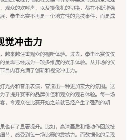
、观众的欢呼声、以及摄像机的切换，都在不断增强
展，拳击比赛不再是一个地方性的竞技事件，而是成
视觉冲击力
，越来越注重观众的视听体验。过去，拳击比赛仅仅
的呈现已经成为一项多维度的娱乐体验。从开场的仪
节目内容充满了创新和视觉冲击力。
灯光秀和音乐表演，营造出一种更加宏大的氛围。这
为了提升赛事的品牌价值和观众的观看体验。每一场
宴，令观众在比赛开始之前就已经产生了强烈的期
果也有了显著提升。比如，高清画质和慢动作回放技
细节，感受到每一场比赛的震撼力。而数据化的呈现