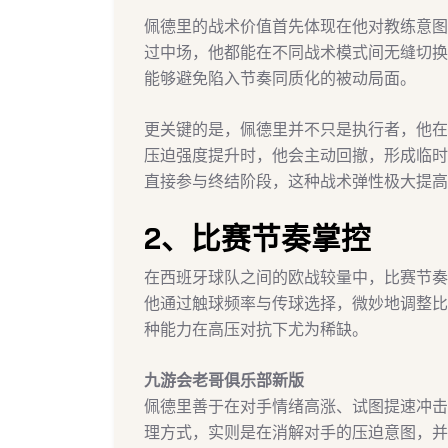
佩德里的战术价值首先体现在他对教练意图
过中场，他都能在不同战术模式间无缝切换
能够避免陷入节奏同质化的被动局面。
更关键的是，佩德里并不只是执行者，他在
压迫强度提升时，他会主动回撤，形成临时
直接参与终结阶段，这种战术弹性极大提高
2、比赛节奏掌控
在西班牙球队之间的欧战较量中，比赛节奏
他通过触球频率与传球选择，微妙地调整比
种能力在高压对抗下尤为稀缺。
九游会老哥俱乐部新版
佩德里善于在对手情绪高涨、试图提速冲击
理方式，实则是在消解对手的压迫意图，并