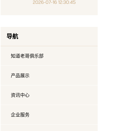
表现回顾与价值解析
2026-07-16 12:30:45
导航
知道老哥俱乐部
产品展示
资讯中心
企业服务