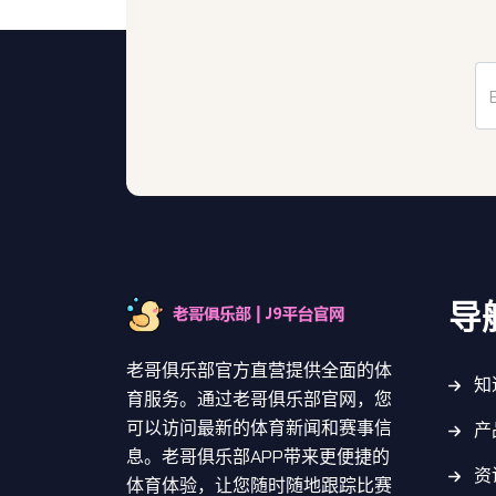
导
老哥俱乐部官方直营提供全面的体
知
育服务。通过老哥俱乐部官网，您
可以访问最新的体育新闻和赛事信
产
息。老哥俱乐部APP带来更便捷的
资
体育体验，让您随时随地跟踪比赛