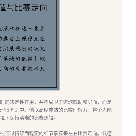
时的决定性作用，并不局限于进球或助攻层面，而是
理博弈之中。他以高度成熟的比赛理解力，将个人能
境下保持清晰的比赛逻辑。
往通过持续而稳定的细节掌控来左右比赛走向。佩德