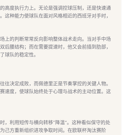
的高度执行力上。无论是强调控球压制，还是快速通
。这种能力使球队在面对风格相近的西班牙对手时，
场上的判断常常反向影响整体战术走向。当对手中场
双后腰结构；而在需要提速时，他又会前插到肋部，
了球队的稳定性。
往往决定成败，而佩德里正是节奏掌控的关键人物。
赛速度，使球队始终处于心理与战术的主动位置。这
时，利用短传与横向转移“降温”。这种看似保守的处
为己方重新组织进攻争取时间。在欧联杯淘汰赛阶