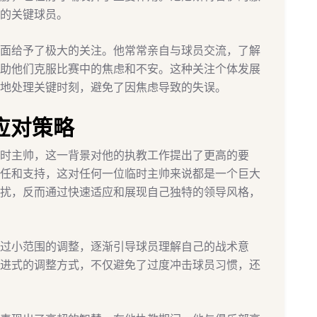
的关键球员。
面给予了极大的关注。他常常亲自与球员交流，了解
助他们克服比赛中的焦虑和不安。这种关注个体发展
地处理关键时刻，避免了因焦虑导致的失误。
应对策略
时主帅，这一背景对他的执教工作提出了更高的要
任和支持，这对任何一位临时主帅来说都是一个巨大
扰，反而通过快速适应和展现自己独特的领导风格，
过小范围的调整，逐渐引导球员理解自己的战术意
进式的调整方式，不仅避免了过度冲击球员习惯，还