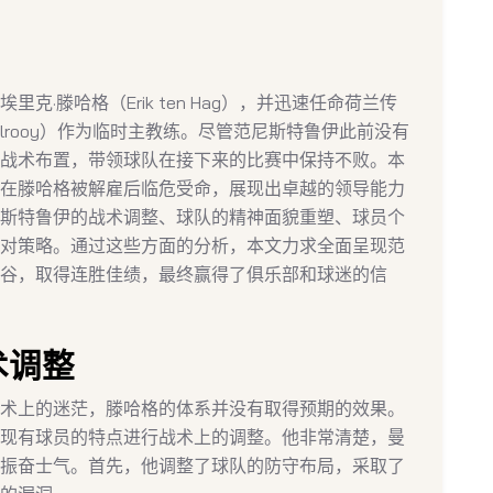
里克·滕哈格（Erik ten Hag），并迅速任命荷兰传
istelrooy）作为临时主教练。尽管范尼斯特鲁伊此前没有
战术布置，带领球队在接下来的比赛中保持不败。本
在滕哈格被解雇后临危受命，展现出卓越的领导能力
斯特鲁伊的战术调整、球队的精神面貌重塑、球员个
对策略。通过这些方面的分析，本文力求全面呈现范
谷，取得连胜佳绩，最终赢得了俱乐部和球迷的信
术调整
术上的迷茫，滕哈格的体系并没有取得预期的效果。
现有球员的特点进行战术上的调整。他非常清楚，曼
振奋士气。首先，他调整了球队的防守布局，采取了