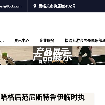
ion@163.com
嘉峪关市执居崖432号
示
资讯中心
企业服务
接洽九游会老哥俱乐部
产品展示
首页
产品展示
雇滕哈格后范尼斯特鲁伊临时执