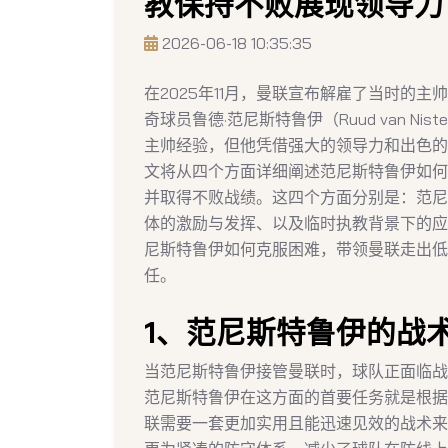
教保持不败展现领导力
2026-06-18 10:35:35
在2025年11月，曼联宣布解雇了当时的主帅埃
奇球员鲁德·范尼斯特鲁伊（Ruud van N
主帅经验，但他凭借强大的领导力和出色的
文将从四个方面详细阐述范尼斯特鲁伊如何
并取得不败战绩。这四个方面分别是：范尼
体的激励与发挥、以及临时执教背景下的应
尼斯特鲁伊如何克服困难，带领曼联走出低
任。
1、范尼斯特鲁伊的战
当范尼斯特鲁伊接管曼联时，球队正面临战
范尼斯特鲁伊在这方面的首要任务就是根据
联需要一套更加实用且能迅速见效的战术来