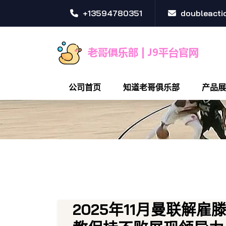
+13594780351
doubleact
公司首页
知道老哥俱乐部
产品展
2025年11月曼联解