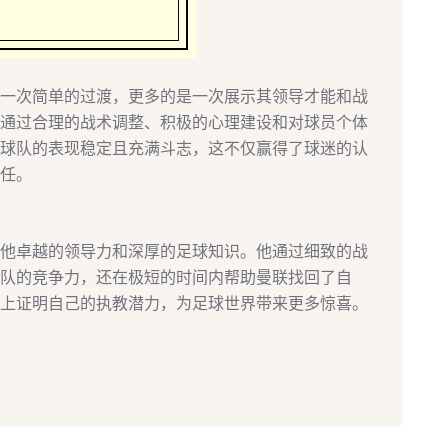
一次简单的过渡，更多的是一次展示其领导才能和战
通过合理的战术调整、积极的心理建设和对球员个体
球队的表现稳定且充满斗志，这不仅赢得了球迷的认
任。
他卓越的领导力和深厚的足球知识。他通过细致的战
队的竞争力，还在极短的时间内帮助曼联找回了自
上证明自己的执教潜力，为足球世界带来更多惊喜。