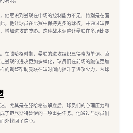
的漏洞。
，他意识到曼联在中场的控制能力不足，特别是在面
此，他让球员在比赛中保持更多的球权，并通过短传
，增加进攻的威胁。这种战术调整让曼联在多场比赛
。在滕哈格时期，曼联的进攻组织显得略为单调。范
让曼联的进攻更加多样化，球员们在前场的跑位更加
样的调整帮助曼联在短时间内提升了进攻火力，为球
塑
迷，尤其是在滕哈格被解雇后，球员们的心理压力和
成了范尼斯特鲁伊的一项重要任务。他通过与球员们
而外找回了信心。