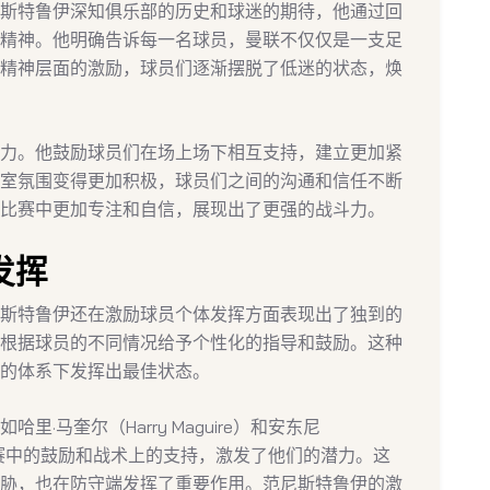
斯特鲁伊深知俱乐部的历史和球迷的期待，他通过回
精神。他明确告诉每一名球员，曼联不仅仅是一支足
精神层面的激励，球员们逐渐摆脱了低迷的状态，焕
力。他鼓励球员们在场上场下相互支持，建立更加紧
室氛围变得更加积极，球员们之间的沟通和信任不断
比赛中更加专注和自信，展现出了更强的战斗力。
发挥
斯特鲁伊还在激励球员个体发挥方面表现出了独到的
根据球员的不同情况给予个性化的指导和鼓励。这种
的体系下发挥出最佳状态。
·马奎尔（Harry Maguire）和安东尼
比赛中的鼓励和战术上的支持，激发了他们的潜力。这
胁，也在防守端发挥了重要作用。范尼斯特鲁伊的激