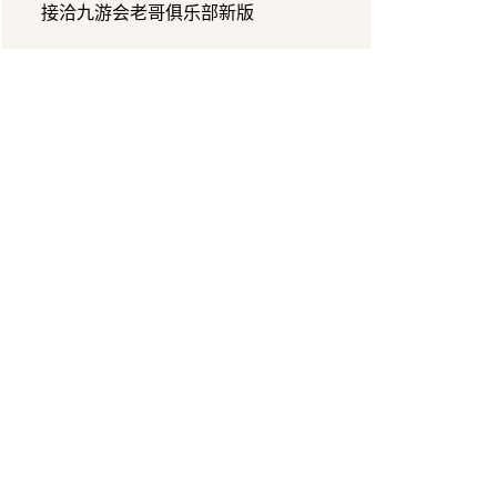
接洽九游会老哥俱乐部新版