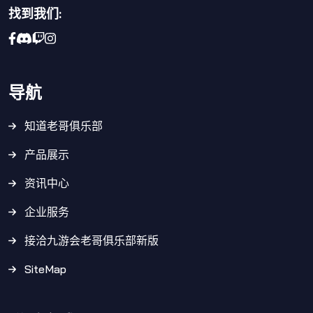
找到我们:
导航
知道老哥俱乐部
产品展示
资讯中心
企业服务
接洽九游会老哥俱乐部新版
SiteMap