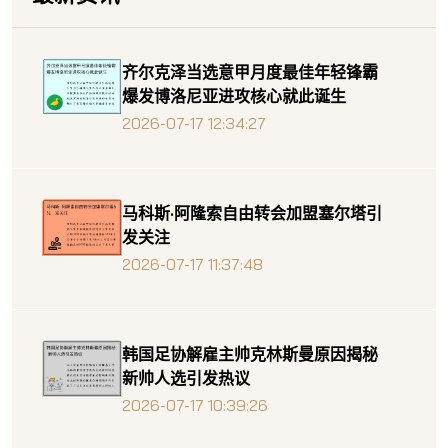
齐尔克泽当选意甲月度最佳年轻锋霸
爆发博洛尼亚进攻核心就此诞生
2026-07-17 12:34:27
马科斯·阿隆索自由转会加盟塞尔塔引
发关注
2026-07-17 11:37:48
韩国足协解雇主帅克林斯曼原因揭秘
新帅人选引发热议
2026-07-17 10:39:26