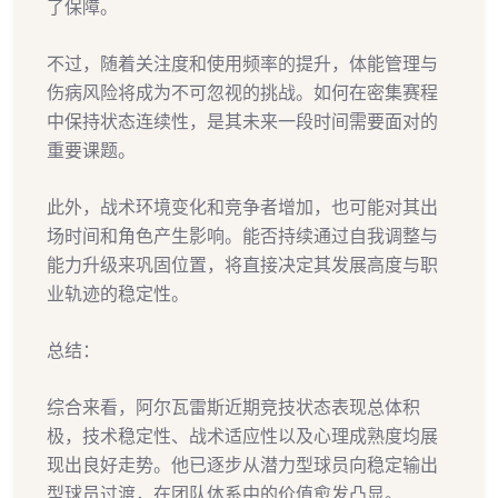
了保障。
不过，随着关注度和使用频率的提升，体能管理与
伤病风险将成为不可忽视的挑战。如何在密集赛程
中保持状态连续性，是其未来一段时间需要面对的
重要课题。
此外，战术环境变化和竞争者增加，也可能对其出
场时间和角色产生影响。能否持续通过自我调整与
能力升级来巩固位置，将直接决定其发展高度与职
业轨迹的稳定性。
总结：
综合来看，阿尔瓦雷斯近期竞技状态表现总体积
极，技术稳定性、战术适应性以及心理成熟度均展
现出良好走势。他已逐步从潜力型球员向稳定输出
型球员过渡，在团队体系中的价值愈发凸显。