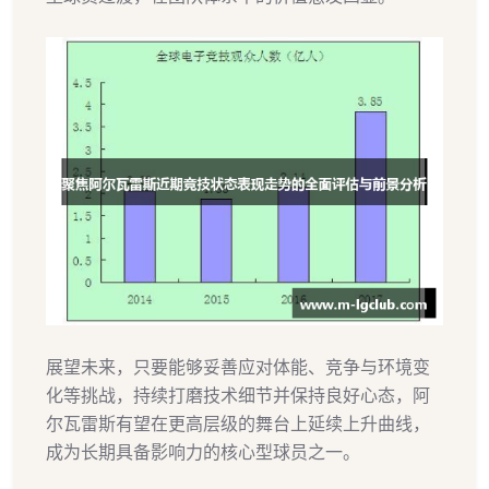
展望未来，只要能够妥善应对体能、竞争与环境变
化等挑战，持续打磨技术细节并保持良好心态，阿
尔瓦雷斯有望在更高层级的舞台上延续上升曲线，
成为长期具备影响力的核心型球员之一。