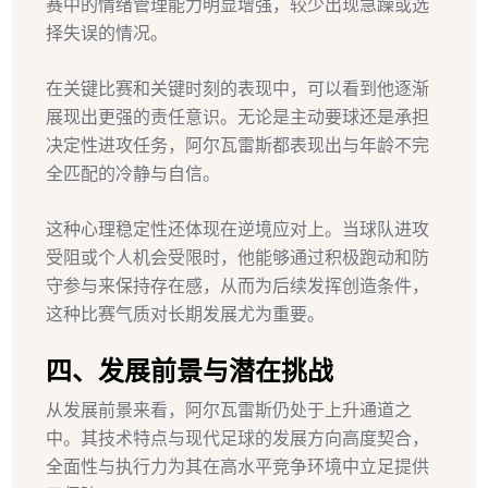
赛中的情绪管理能力明显增强，较少出现急躁或选
择失误的情况。
在关键比赛和关键时刻的表现中，可以看到他逐渐
展现出更强的责任意识。无论是主动要球还是承担
决定性进攻任务，阿尔瓦雷斯都表现出与年龄不完
全匹配的冷静与自信。
这种心理稳定性还体现在逆境应对上。当球队进攻
受阻或个人机会受限时，他能够通过积极跑动和防
守参与来保持存在感，从而为后续发挥创造条件，
这种比赛气质对长期发展尤为重要。
四、发展前景与潜在挑战
从发展前景来看，阿尔瓦雷斯仍处于上升通道之
中。其技术特点与现代足球的发展方向高度契合，
全面性与执行力为其在高水平竞争环境中立足提供