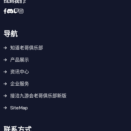
找到我们:
导航
知道老哥俱乐部
产品展示
资讯中心
企业服务
接洽九游会老哥俱乐部新版
SiteMap
联系方式