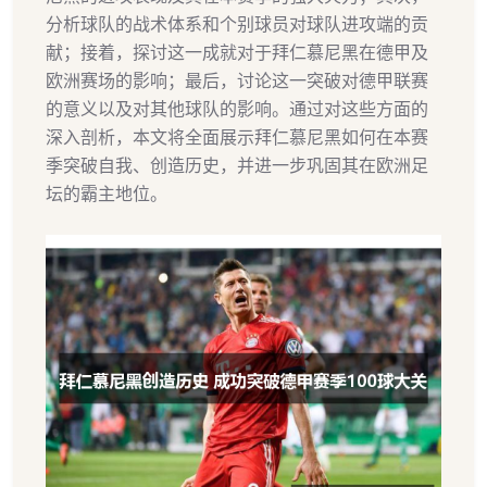
分析球队的战术体系和个别球员对球队进攻端的贡
献；接着，探讨这一成就对于拜仁慕尼黑在德甲及
欧洲赛场的影响；最后，讨论这一突破对德甲联赛
的意义以及对其他球队的影响。通过对这些方面的
深入剖析，本文将全面展示拜仁慕尼黑如何在本赛
季突破自我、创造历史，并进一步巩固其在欧洲足
坛的霸主地位。