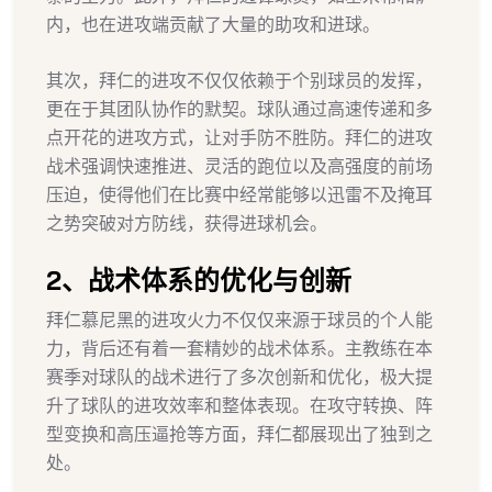
内，也在进攻端贡献了大量的助攻和进球。
其次，拜仁的进攻不仅仅依赖于个别球员的发挥，
更在于其团队协作的默契。球队通过高速传递和多
点开花的进攻方式，让对手防不胜防。拜仁的进攻
战术强调快速推进、灵活的跑位以及高强度的前场
压迫，使得他们在比赛中经常能够以迅雷不及掩耳
之势突破对方防线，获得进球机会。
2、战术体系的优化与创新
拜仁慕尼黑的进攻火力不仅仅来源于球员的个人能
力，背后还有着一套精妙的战术体系。主教练在本
赛季对球队的战术进行了多次创新和优化，极大提
升了球队的进攻效率和整体表现。在攻守转换、阵
型变换和高压逼抢等方面，拜仁都展现出了独到之
处。