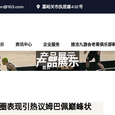
ion@163.com
嘉峪关市执居崖432号
示
资讯中心
企业服务
接洽九游会老哥俱乐部
产品展示
首页
产品展示
圈表现引热议姆巴佩巅峰状