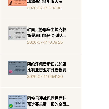
加盟塞尔塔引发关注
2026-07-17 11:37:48
韩国足协解雇主帅克林
斯曼原因揭秘 新帅人选
引发热议
2026-07-17 10:39:26
阿约泽佩雷斯正式加盟
比利亚雷亚尔开启新赛
季征程
2026-07-17 09:41:20
阿拉巴迎战巴西世界杯
预选赛关键一役的全面