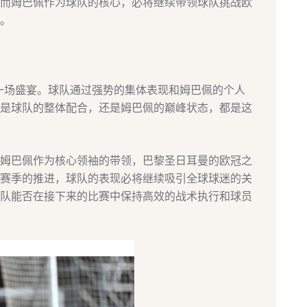
而姆巴佩作为球队的核心，必将继续带领球队挑战欧
。
称一场盛宴。球队通过强势的集体表现和姆巴佩的个人
是球队的整体配合，还是姆巴佩的巅峰状态，都是这
姆巴佩作为核心领袖的带领，巴黎圣日耳曼的欧冠之
赛季的推进，球队的表现必将继续吸引全球球迷的关
队能否在接下来的比赛中保持高效的战术执行和球员