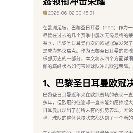
态领衔冲击荣耀
2026-06-02 09:45:31
在欧洲足坛，巴黎圣日耳曼（PSG）作为
尽管在过去的几个赛季中屡次无缘最终的荣
赛季，巴黎圣日耳曼再次向欧冠冠军发起了
是成为热议焦点。作为巴黎圣日耳曼的灵魂
乐部历史的一部分。本文将从四个方面详细
佩的巅峰状态如何带领球队冲击欧冠荣耀。
1、巴黎圣日耳曼欧冠
巴黎圣日耳曼近年来在欧冠赛场的表现一直
多年，但欧冠的征途却一直未能如愿捧起大
日耳曼展现出了前所未有的强势表现。无论
弹，球队的整体竞技状态都达到了一个新的