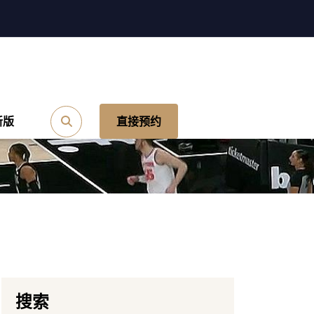
新版
直接预约
搜索