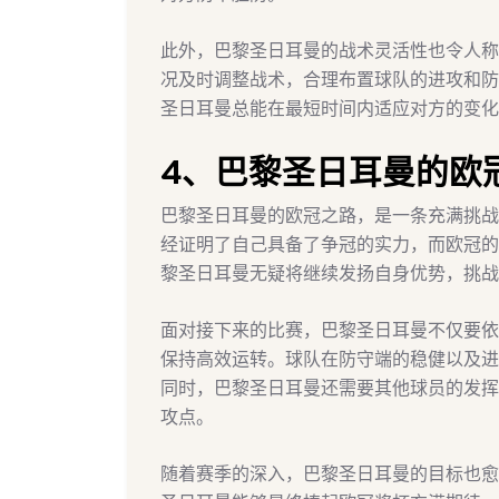
此外，巴黎圣日耳曼的战术灵活性也令人称
况及时调整战术，合理布置球队的进攻和防
圣日耳曼总能在最短时间内适应对方的变化
4、巴黎圣日耳曼的欧
巴黎圣日耳曼的欧冠之路，是一条充满挑战
经证明了自己具备了争冠的实力，而欧冠的
黎圣日耳曼无疑将继续发扬自身优势，挑战
面对接下来的比赛，巴黎圣日耳曼不仅要依
保持高效运转。球队在防守端的稳健以及进
同时，巴黎圣日耳曼还需要其他球员的发挥
攻点。
随着赛季的深入，巴黎圣日耳曼的目标也愈