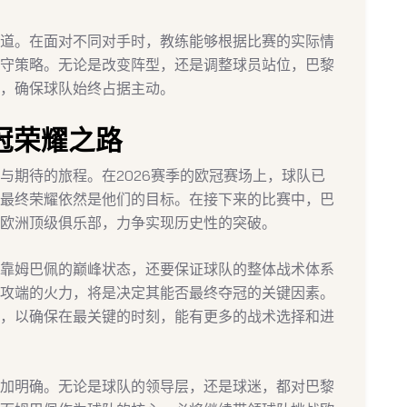
道。在面对不同对手时，教练能够根据比赛的实际情
守策略。无论是改变阵型，还是调整球员站位，巴黎
，确保球队始终占据主动。
冠荣耀之路
与期待的旅程。在2026赛季的欧冠赛场上，球队已
最终荣耀依然是他们的目标。在接下来的比赛中，巴
欧洲顶级俱乐部，力争实现历史性的突破。
靠姆巴佩的巅峰状态，还要保证球队的整体战术体系
攻端的火力，将是决定其能否最终夺冠的关键因素。
，以确保在最关键的时刻，能有更多的战术选择和进
加明确。无论是球队的领导层，还是球迷，都对巴黎