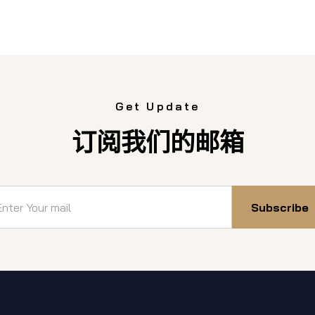
Get Update
订阅我们的邮箱
Subscribe