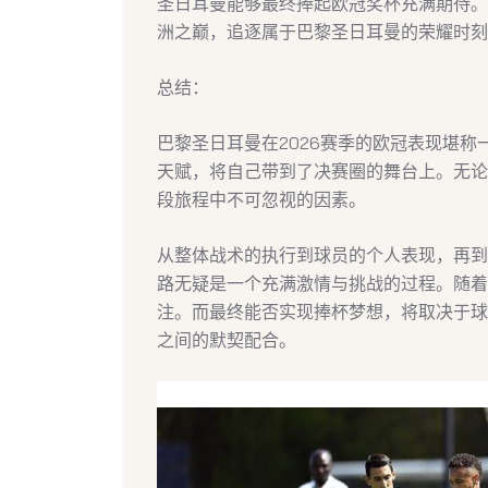
圣日耳曼能够最终捧起欧冠奖杯充满期待。
洲之巅，追逐属于巴黎圣日耳曼的荣耀时刻
总结：
巴黎圣日耳曼在2026赛季的欧冠表现堪
天赋，将自己带到了决赛圈的舞台上。无论
段旅程中不可忽视的因素。
从整体战术的执行到球员的个人表现，再到
路无疑是一个充满激情与挑战的过程。随着
注。而最终能否实现捧杯梦想，将取决于球
之间的默契配合。