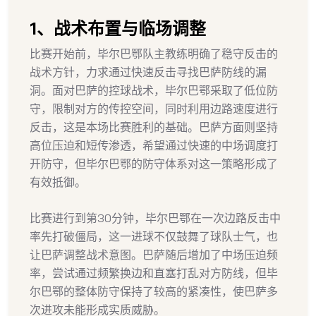
1、战术布置与临场调整
比赛开始前，毕尔巴鄂队主教练明确了稳守反击的
战术方针，力求通过快速反击寻找巴萨防线的漏
洞。面对巴萨的控球战术，毕尔巴鄂采取了低位防
守，限制对方的传控空间，同时利用边路速度进行
反击，这是本场比赛胜利的基础。巴萨方面则坚持
高位压迫和短传渗透，希望通过快速的中场调度打
开防守，但毕尔巴鄂的防守体系对这一策略形成了
有效抵御。
比赛进行到第30分钟，毕尔巴鄂在一次边路反击中
率先打破僵局，这一进球不仅鼓舞了球队士气，也
让巴萨调整战术意图。巴萨随后增加了中场压迫频
率，尝试通过频繁换边和直塞打乱对方防线，但毕
尔巴鄂的整体防守保持了较高的紧凑性，使巴萨多
次进攻未能形成实质威胁。