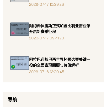
2026-07-17 10:39:26
阿约泽佩雷斯正式加盟比利亚雷亚尔
开启新赛季征程
2026-07-17 09:41:20
阿拉巴迎战巴西世界杯预选赛关键一
役的全面表现回顾与价值解析
2026-07-16 12:30:45
导航