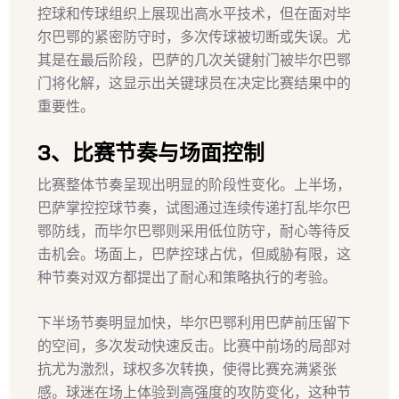
控球和传球组织上展现出高水平技术，但在面对毕
尔巴鄂的紧密防守时，多次传球被切断或失误。尤
其是在最后阶段，巴萨的几次关键射门被毕尔巴鄂
门将化解，这显示出关键球员在决定比赛结果中的
重要性。
3、比赛节奏与场面控制
比赛整体节奏呈现出明显的阶段性变化。上半场，
巴萨掌控控球节奏，试图通过连续传递打乱毕尔巴
鄂防线，而毕尔巴鄂则采用低位防守，耐心等待反
击机会。场面上，巴萨控球占优，但威胁有限，这
种节奏对双方都提出了耐心和策略执行的考验。
下半场节奏明显加快，毕尔巴鄂利用巴萨前压留下
的空间，多次发动快速反击。比赛中前场的局部对
抗尤为激烈，球权多次转换，使得比赛充满紧张
感。球迷在场上体验到高强度的攻防变化，这种节