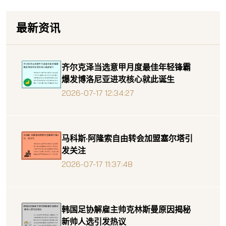
最新资讯
齐尔克泽当选意甲月度最佳年轻锋霸
爆发博洛尼亚进攻核心就此诞生
2026-07-17 12:34:27
马科斯·阿隆索自由转会加盟塞尔塔引
发关注
2026-07-17 11:37:48
韩国足协解雇主帅克林斯曼原因揭秘
新帅人选引发热议