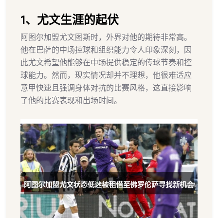
1、尤文生涯的起伏
阿图尔加盟尤文图斯时，外界对他的期待非常高。
他在巴萨的中场控球和组织能力令人印象深刻，因
此尤文希望他能够在中场提供稳定的传球节奏和控
球能力。然而，现实情况却并不理想，他很难适应
意甲快速且强调身体对抗的比赛风格，这直接影响
了他的比赛表现和出场时间。