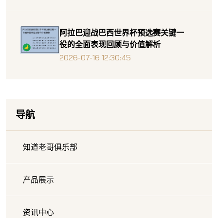
阿拉巴迎战巴西世界杯预选赛关键一
役的全面表现回顾与价值解析
2026-07-16 12:30:45
导航
知道老哥俱乐部
产品展示
资讯中心