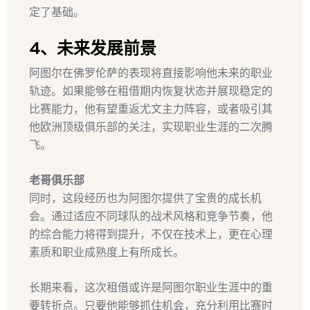
定了基础。
4、未来发展前景
阿图尔在佛罗伦萨的表现将直接影响他未来的职业
轨迹。如果能够在租借期内恢复状态并展现稳定的
比赛能力，他有望重返尤文主力阵容，或者吸引其
他欧洲顶级俱乐部的关注，实现职业生涯的二次腾
飞。
老哥俱乐部
同时，这段经历也为阿图尔提供了宝贵的成长机
会。通过适应不同球队的战术风格和竞争节奏，他
的综合能力将得到提升，不仅在技术上，更在心理
素质和职业成熟度上有所成长。
长期来看，这次租借或许是阿图尔职业生涯中的重
要转折点。只要他能够抓住机会，充分利用比赛时