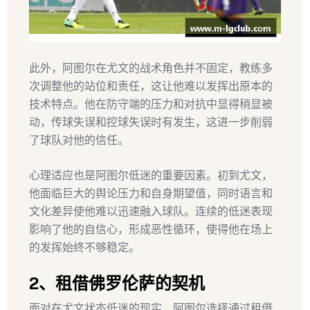
此外，阿图尔在尤文的战术角色并不固定，教练多
次调整他的站位和责任，这让他难以发挥出原本的
技术特点。他在防守端的压力和对抗中显得稍显被
动，传球失误和控球失误时有发生，这进一步削弱
了球队对他的信任。
心理适应也是阿图尔低迷的重要因素。初到尤文，
他面临巨大的舆论压力和自身期望值，同时语言和
文化差异使他难以迅速融入球队。连续的低迷表现
影响了他的自信心，形成恶性循环，使得他在场上
的发挥始终不够稳定。
2、租借佛罗伦萨的契机
面对在尤文状态低迷的现实，阿图尔选择通过租借