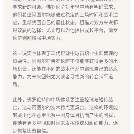
寻求新的机会。佛罗伦萨对年轻中场有明确需求，
他们希望阿图尔能够通过稳定的上场时间和战术适
应，重新找回自己的最佳状态。租借对双方来说都
是双赢的选择：尤文可以为他提供成长平台，佛罗
伦萨则能增强中场实力。
这一决定也体现了现代足球中球员职业生涯管理的
重要性。阿图尔在佛罗伦萨不仅能够获得更多的出
场机会，还能在不同的战术体系中锻炼自己的适应
能力，为未来回归尤文或者寻找新的转会铺平道
路。
此外，佛罗伦萨的中场体系更注重控球与短传结
合，这与阿图尔的技术特点更契合。这样的环境能
够减少他在意甲比赛中因身体对抗而产生的困扰，
使他有更多空间和时间来发挥传球和组织能力，逐
步恢复比赛自信。