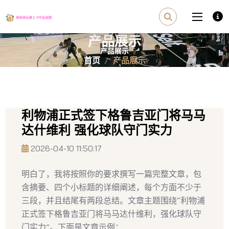
产品展示
首页
产品展示
利物浦正式签下格鲁吉亚门将马马
达什维利 强化球队守门实力
2026-04-10 11:50:17
明白了，我将按照你的要求撰写一篇完整文章，包
含摘要、四个小标题的详细阐述，每个方面不少于
三段，并且结尾有两段总结。文章主题围绕“利物浦
正式签下格鲁吉亚门将马马达什维利，强化球队守
门实力”。下面是文章示例：