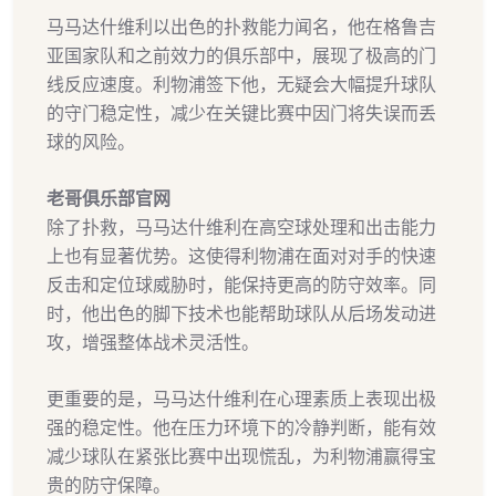
马马达什维利以出色的扑救能力闻名，他在格鲁吉
亚国家队和之前效力的俱乐部中，展现了极高的门
线反应速度。利物浦签下他，无疑会大幅提升球队
的守门稳定性，减少在关键比赛中因门将失误而丢
球的风险。
老哥俱乐部官网
除了扑救，马马达什维利在高空球处理和出击能力
上也有显著优势。这使得利物浦在面对对手的快速
反击和定位球威胁时，能保持更高的防守效率。同
时，他出色的脚下技术也能帮助球队从后场发动进
攻，增强整体战术灵活性。
更重要的是，马马达什维利在心理素质上表现出极
强的稳定性。他在压力环境下的冷静判断，能有效
减少球队在紧张比赛中出现慌乱，为利物浦赢得宝
贵的防守保障。