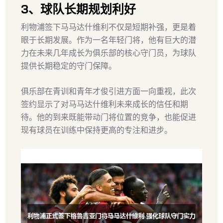
3、球队长期规划利好
利物浦签下马马达什维利不仅是短期补强，更是着
眼于长期发展。作为一名年轻门将，他有巨大的潜
力在未来几年成长为俱乐部的核心守门员，为球队
提供长期稳定的守门保障。
俱乐部在青训和青年才俊引进方面一向重视，此次
签约显示了对马马达什维利未来成长的信任和期
待。他的到来既能带动门将位置的竞争，也能促进
现有球员在训练中保持更高的专注和进步。