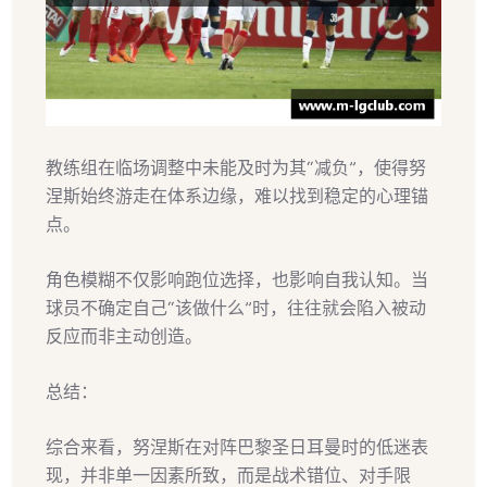
教练组在临场调整中未能及时为其“减负”，使得努
涅斯始终游走在体系边缘，难以找到稳定的心理锚
点。
角色模糊不仅影响跑位选择，也影响自我认知。当
球员不确定自己“该做什么”时，往往就会陷入被动
反应而非主动创造。
总结：
综合来看，努涅斯在对阵巴黎圣日耳曼时的低迷表
现，并非单一因素所致，而是战术错位、对手限