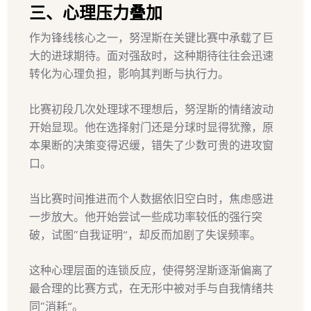
三、心理压力叠加
作为锋线核心之一，努涅斯在关键比赛中承载了巨
大的进球期待。面对强敌时，这种期待往往会迅速
转化为心理负担，影响其判断与执行力。
比赛初段几次处理球不理想后，努涅斯的情绪波动
开始显现。他在选择射门还是分球时显得犹豫，原
本果断的决策变得迟缓，错失了少数可贵的进攻窗
口。
当比赛时间推进而个人数据依旧空白时，焦虑感进
一步放大。他开始尝试一些成功率较低的强行突
破，试图“自我证明”，却反而加剧了失误频率。
这种心理层面的连锁反应，使得努涅斯逐渐偏离了
最合理的比赛方式，在无形中被对手与自我情绪共
同“消耗”。