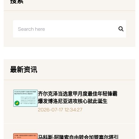
搜索
最新资讯
齐尔克泽当选意甲月度最佳年轻锋霸
爆发博洛尼亚进攻核心就此诞生
2026-07-17 12:34:27
马科斯·阿隆索自由转会加盟塞尔塔引