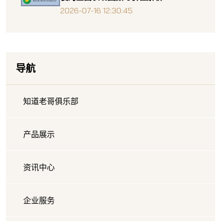
2026-07-16 12:30:45
导航
知道老哥俱乐部
产品展示
资讯中心
企业服务