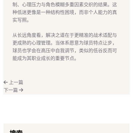
制、心理压力与角色模糊多重因素交织的结果。这
种低迷更像是一种结构性困境，而非个人能力的真
实写照。
从长远角度看，解决之道在于更精准的战术适配与
更成熟的心理管理。当体系愿意为球员特点让步，
球员也学会在高压中自我调节，类似的低谷反而可
能成为其职业成长的重要节点。
上一篇
下一篇