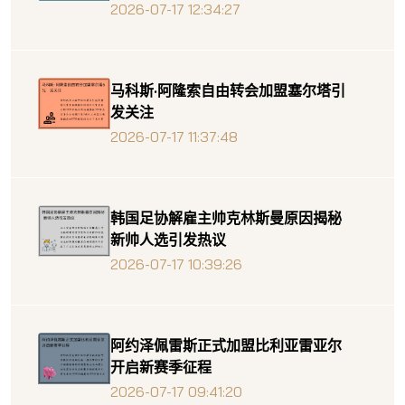
2026-07-17 12:34:27
马科斯·阿隆索自由转会加盟塞尔塔引
发关注
2026-07-17 11:37:48
韩国足协解雇主帅克林斯曼原因揭秘
新帅人选引发热议
2026-07-17 10:39:26
阿约泽佩雷斯正式加盟比利亚雷亚尔
开启新赛季征程
2026-07-17 09:41:20