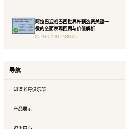
阿拉巴迎战巴西世界杯预选赛关键一
役的全面表现回顾与价值解析
2026-07-16 12:30:45
导航
知道老哥俱乐部
产品展示
资讯中心