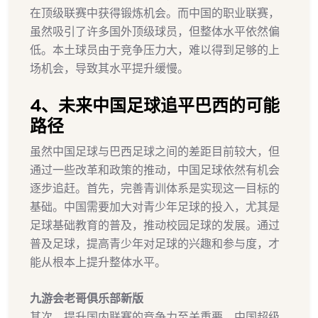
在顶级联赛中获得锻炼机会。而中国的职业联赛，
虽然吸引了许多国外顶级球员，但整体水平依然偏
低。本土球员由于竞争压力大，难以得到足够的上
场机会，导致其水平提升缓慢。
4、未来中国足球追平巴西的可能
路径
虽然中国足球与巴西足球之间的差距目前较大，但
通过一些改革和政策的推动，中国足球依然有机会
逐步追赶。首先，完善青训体系是实现这一目标的
基础。中国需要加大对青少年足球的投入，尤其是
足球基础教育的普及，推动校园足球的发展。通过
普及足球，提高青少年对足球的兴趣和参与度，才
能从根本上提升整体水平。
九游会老哥俱乐部新版
其次，提升国内联赛的竞争力至关重要。中国超级