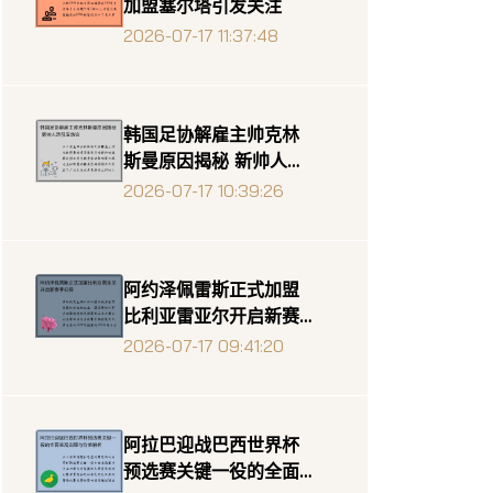
加盟塞尔塔引发关注
2026-07-17 11:37:48
韩国足协解雇主帅克林
斯曼原因揭秘 新帅人选
引发热议
2026-07-17 10:39:26
阿约泽佩雷斯正式加盟
比利亚雷亚尔开启新赛
季征程
2026-07-17 09:41:20
阿拉巴迎战巴西世界杯
预选赛关键一役的全面