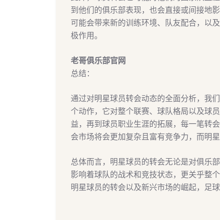
到他们的俱乐部表现，也会直接或间接地影
可能会带来新的训练环境、队友配合，以及
极作用。
老哥俱乐部官网
总结：
通过对明星球员转会动态的全面分析，我们
个动作，它对整个联赛、球队格局以及球员
益，再到球员职业生涯的拓展，每一笔转会
会市场将会更加复杂且富有竞争力，而明星
总体而言，明星球员的转会无论是对俱乐部
影响着球队的战术和竞技状态，更关乎整个
明星球员的转会以及新兴市场的崛起，足球