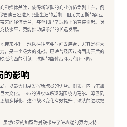
商和媒体关注，使得新球队的商业价值急剧上升。例
尽管他已经进入职业生涯的后期，但尤文图斯的商业
带来的经济效益，甚至超出了球场上的直接贡献。对
竞技水平，更能推动俱乐部的长远发展。
地带来胜利。球队往往需要时间去磨合，尤其是在大
力，是一个极大的挑战。巴萨曾经历过梅西离开后的
缺乏梅西的引领，球队的整体战斗力有所下降。
局的影响
局，以最大限度发挥新球员的优势。例如，内马尔加
巨大变化。PSG的进攻体系逐渐围绕内马尔、姆巴佩
更加多样化，这种战术变化有效提升了球队的进攻效
。虽然C罗的加盟为曼联带来了进攻端的强力支持，