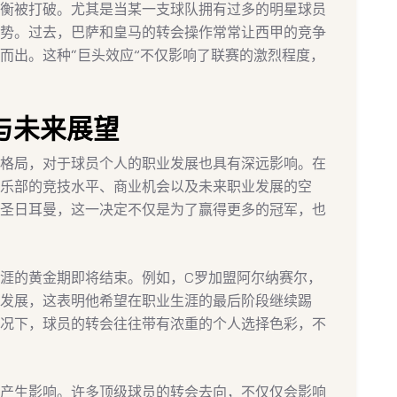
衡被打破。尤其是当某一支球队拥有过多的明星球员
势。过去，巴萨和皇马的转会操作常常让西甲的竞争
而出。这种“巨头效应”不仅影响了联赛的激烈程度，
与未来展望
格局，对于球员个人的职业发展也具有深远影响。在
乐部的竞技水平、商业机会以及未来职业发展的空
圣日耳曼，这一决定不仅是为了赢得更多的冠军，也
涯的黄金期即将结束。例如，C罗加盟阿尔纳赛尔，
发展，这表明他希望在职业生涯的最后阶段继续踢
况下，球员的转会往往带有浓重的个人选择色彩，不
产生影响。许多顶级球员的转会去向，不仅仅会影响