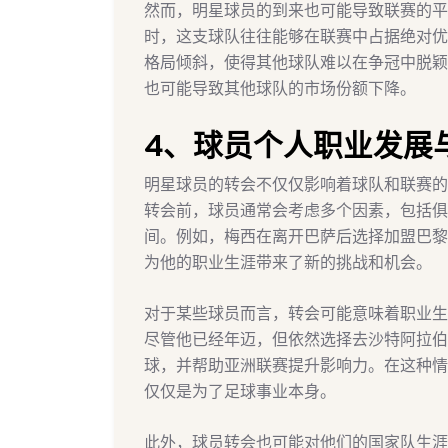
然而，明星球员的到来也可能导致联赛的平
时，这支球队往往能够在联赛中占据绝对优
格局倾斜，使得其他球队难以在争冠中脱颖
也可能导致其他球队的市场份额下降。
4、球员个人职业发展
明星球员的转会不仅仅影响着球队和联赛的
转会前，球员通常会考虑多个因素，包括俱
间。例如，梅西在离开巴萨后选择加盟巴黎
为他的职业生涯带来了新的挑战和机会。
对于某些球员而言，转会可能意味着职业生
尽管他已经年迈，但依然选择去沙特阿拉伯
球，并帮助亚洲联赛提升影响力。在这种情
仅仅是为了足球事业本身。
此外，球员转会也可能对他们的国家队生涯