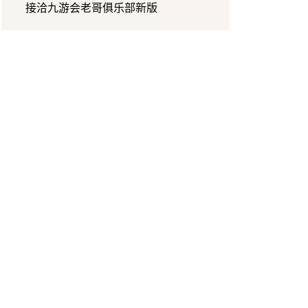
接洽九游会老哥俱乐部新版