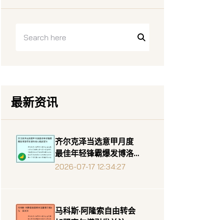
最新资讯
齐尔克泽当选意甲月度
最佳年轻锋霸爆发博洛
尼亚进攻核心就此诞生
2026-07-17 12:34:27
马科斯·阿隆索自由转会