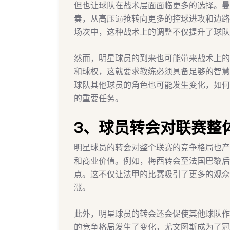
但也让球队在战术层面面临更多的选择。曼
奏，从高压逼抢转向更多的控球进攻和边路
场次中，这种战术上的调整不仅提升了球队
然而，明星球员的到来也可能带来战术上的
和球权，这就要求教练必须具备足够的智慧
球队其他球员的角色也可能发生变化，如何
的重要任务。
3、球员转会对联赛整
明星球员的转会对整个联赛的竞争格局也产
和商业价值。例如，梅西转会至法国巴黎后
点。这不仅让法甲的比赛吸引了更多的观众
涨。
此外，明星球员的转会还会促使其他球队作
的竞争格局发生了变化，尤文图斯成为了冠