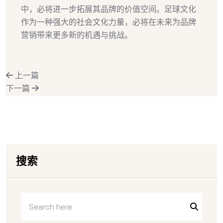
中，必将进一步拓展其品牌的价值空间。足球文化
作为一种强大的社会文化力量，必将在未来为品牌
营销带来更多新的机遇与挑战。
上一篇
下一篇
搜索