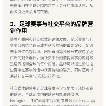
得俱乐部在全球范围内建立了更强的市场认同，从
而吸引更多品牌的赞助。
3、足球赛事与社交平台的品牌营
销作用
随着互联网和社交媒体的迅猛发展，足球赛事与社
交平台的结合逐渐成为品牌营销的重要途径。足球
赛事通过电视转播、网络直播等多种形式获得了更
广泛的观众群体，而社交平台则使得赛事内容能够
迅速传播到全球的每个角落。品牌可以通过赞助这
些赛事在赛事转播中获得持续的曝光，同时还可以
通过社交平台与球迷进行互动。
社交媒体的使用让足球赛事不仅仅局限于现场观赛
的球迷，全球范围内的球迷都能通过微博、
Instagram、TikTok等平台实时参与讨论和互动。品