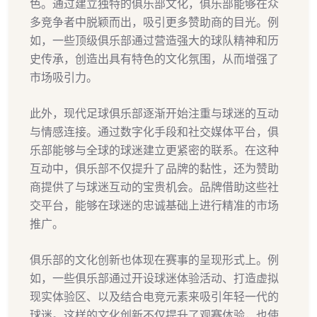
色。通过建立独特的俱乐部文化，俱乐部能够在众
多竞争者中脱颖而出，吸引更多赞助商的目光。例
如，一些顶级俱乐部通过营造强大的球队精神和历
史传承，创造出具有特色的文化氛围，从而增强了
市场吸引力。
此外，现代足球俱乐部逐渐开始注重与球迷的互动
与情感连接。通过数字化手段和社交媒体平台，俱
乐部能够与全球的球迷建立更紧密的联系。在这种
互动中，俱乐部不仅提升了品牌的黏性，还为赞助
商提供了与球迷互动的宝贵机会。品牌借助这些社
交平台，能够在球迷的忠诚基础上进行精准的市场
推广。
俱乐部的文化创新也体现在赛事的呈现形式上。例
如，一些俱乐部通过开设球迷体验活动、打造虚拟
现实体验区、以及结合电竞元素来吸引年轻一代的
球迷。这样的文化创新不仅提升了观赛体验，也使