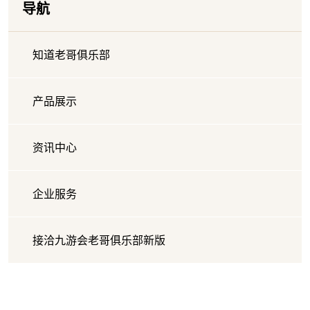
导航
知道老哥俱乐部
产品展示
资讯中心
企业服务
接洽九游会老哥俱乐部新版