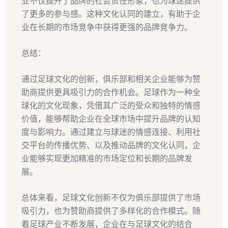
业不仅提升了品牌的社会责任形象，也为球迷提供
了更多的参与感。这种文化认同的建立，有助于企
业在长期的市场竞争中获得更强的品牌竞争力。
总结：
通过足球文化的创新，俱乐部和相关企业能够为赞
助商提供更具吸引力的合作机会。足球作为一种全
球化的文化现象，凭借其广泛的受众和独特的情感
价值，能够帮助企业在全球市场中提升品牌的认知
度与影响力。通过建立与球迷的情感连接、利用社
交平台的传播优势、以及推动品牌的文化认同，企
业能够实现更加精准的市场定位和长期的品牌发
展。
总体来看，足球文化创新不仅为俱乐部提供了市场
吸引力，也为赞助商提供了多样化的合作模式。随
着足球产业不断发展，企业在与足球文化的结合