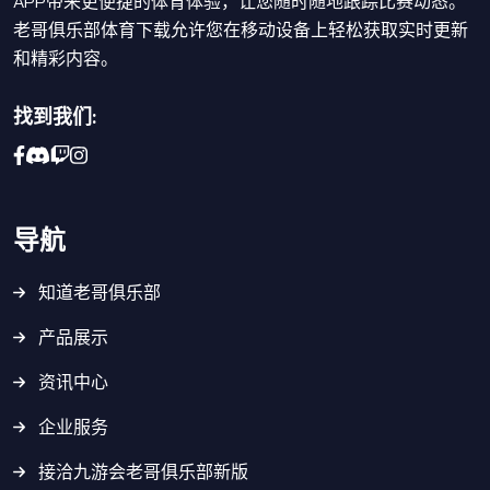
APP带来更便捷的体育体验，让您随时随地跟踪比赛动态。
老哥俱乐部体育下载允许您在移动设备上轻松获取实时更新
和精彩内容。
找到我们:
导航
知道老哥俱乐部
产品展示
资讯中心
企业服务
接洽九游会老哥俱乐部新版