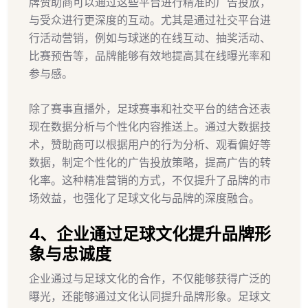
牌赞助商可以通过这些平台进行精准的广告投放，
与受众进行更深度的互动。尤其是通过社交平台进
行活动营销，例如与球迷的在线互动、抽奖活动、
比赛预告等，品牌能够有效地提高其在线曝光率和
参与感。
除了赛事直播外，足球赛事和社交平台的结合还表
现在数据分析与个性化内容推送上。通过大数据技
术，赞助商可以根据用户的行为分析、观看偏好等
数据，制定个性化的广告投放策略，提高广告的转
化率。这种精准营销的方式，不仅提升了品牌的市
场效益，也强化了足球文化与品牌的深度融合。
4、企业通过足球文化提升品牌形
象与忠诚度
企业通过与足球文化的合作，不仅能够获得广泛的
曝光，还能够通过文化认同提升品牌形象。足球文