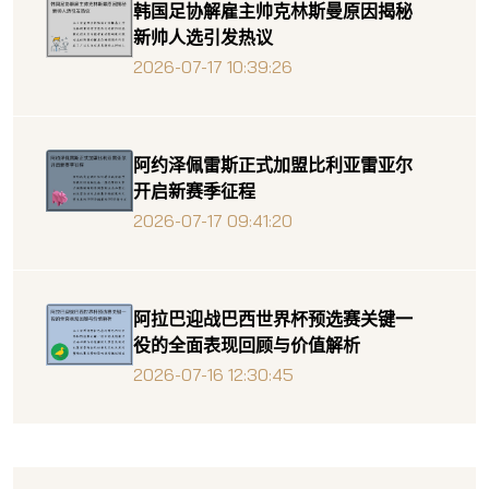
韩国足协解雇主帅克林斯曼原因揭秘
新帅人选引发热议
2026-07-17 10:39:26
阿约泽佩雷斯正式加盟比利亚雷亚尔
开启新赛季征程
2026-07-17 09:41:20
阿拉巴迎战巴西世界杯预选赛关键一
役的全面表现回顾与价值解析
2026-07-16 12:30:45