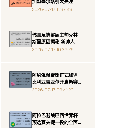
加盟塞尔塔引发关注
2026-07-17 11:37:48
韩国足协解雇主帅克林
斯曼原因揭秘 新帅人选
引发热议
2026-07-17 10:39:26
阿约泽佩雷斯正式加盟
比利亚雷亚尔开启新赛
季征程
2026-07-17 09:41:20
阿拉巴迎战巴西世界杯
预选赛关键一役的全面