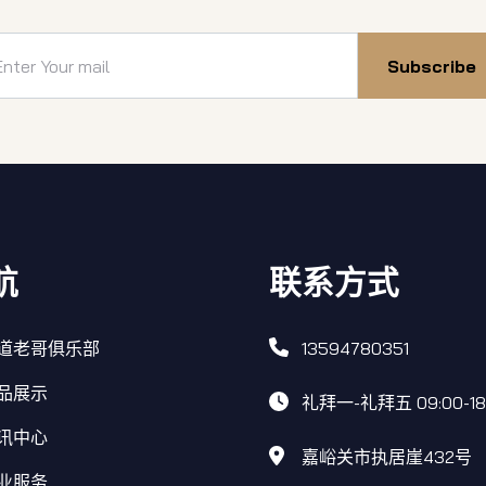
Subscribe
航
联系方式
道老哥俱乐部
13594780351
品展示
礼拜一-礼拜五 09:00-18
讯中心
嘉峪关市执居崖432号
业服务