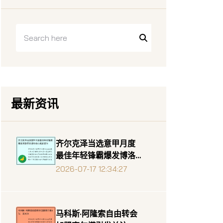
最新资讯
齐尔克泽当选意甲月度
最佳年轻锋霸爆发博洛
尼亚进攻核心就此诞生
2026-07-17 12:34:27
马科斯·阿隆索自由转会