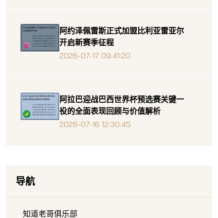
阿约泽佩雷斯正式加盟比利亚雷亚尔
开启新赛季征程
2026-07-17 09:41:20
阿拉巴迎战巴西世界杯预选赛关键一
役的全面表现回顾与价值解析
2026-07-16 12:30:45
导航
知道老哥俱乐部