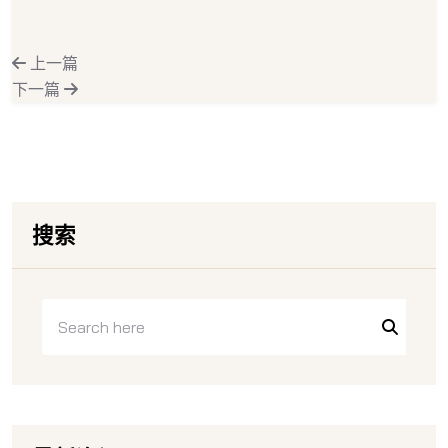
上一篇
下一篇
搜索