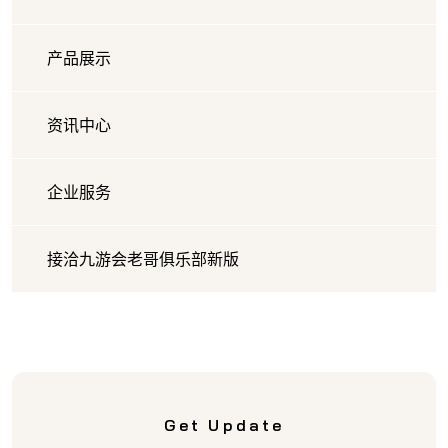
产品展示
资讯中心
企业服务
接洽九游会老哥俱乐部新版
Get Update