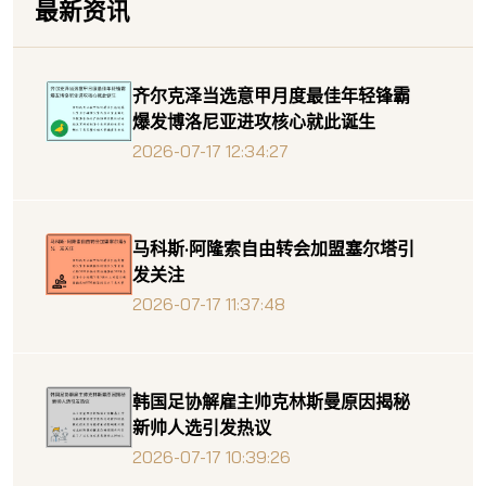
最新资讯
齐尔克泽当选意甲月度最佳年轻锋霸
爆发博洛尼亚进攻核心就此诞生
2026-07-17 12:34:27
马科斯·阿隆索自由转会加盟塞尔塔引
发关注
2026-07-17 11:37:48
韩国足协解雇主帅克林斯曼原因揭秘
新帅人选引发热议
2026-07-17 10:39:26