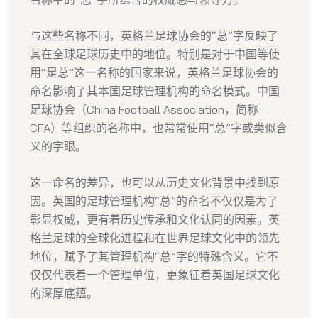
与这些名称不同，英格兰足球协会的“总”字反映了
其在全球足球历史中的地位。特别是对于中国等使
用“足总”这一名称的国家来说，英格兰足球协会的
命名影响了其本国足球管理机构的命名模式。中国
足球协会（China Football Association，简称
CFA）等组织的名称中，也常常使用“总”字或类似含
义的字眼。
这一命名的差异，也可以从历史文化背景中找到原
因。英国的足球管理机构“总”的命名不仅仅是为了
彰显权威，更有着历史传承和文化认同的因素。英
格兰足球的全球化进程和在世界足球文化中的领先
地位，赋予了其管理机构“总”字的特殊含义。它不
仅仅代表着一个管理单位，更象征着英国足球文化
的深厚底蕴。