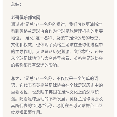
总结：
老哥俱乐部官网
通过对“足总”这一名称的探讨，我们可以更清晰地
看到英格兰足球协会作为全球足球管理机构的重要
地位。“足总”这一名称，凝聚了足球运动的历史、
文化和权威，也体现了英格兰足球在全球化进程中
的主导作用。无论是从历史渊源、文化象征，还是
从全球足球地位与命名差异来看，英格兰足球协会
的名称都具有深远的影响。
总之，“足总”这一名称，不仅仅是一个简单的词
语，它代表着英格兰足球协会在全球足球历史中的
重要地位，也反映了英国在足球文化上的深厚积
淀。随着足球运动的不断发展，英格兰足球协会及
其所代表的“足总”名称，必将在全球足球舞台上继
续发挥重要作用。