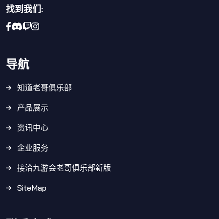
找到我们:
导航
知道老哥俱乐部
产品展示
资讯中心
企业服务
接洽九游会老哥俱乐部新版
SiteMap