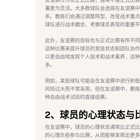
友谊赛作为非正式比赛，通常不像正式比赛
署更为灵活。大多数球队会选择在友谊赛中
系。教练们会通过调整阵型、改变战术重点
球队进行战术磨合、考察球员表现的重要平
此外，友谊赛的目标也与正式比赛有所不同
这种比赛来提升球员的竞技状态和团队协作
以更自由地发挥个人技术和战术素养，这种
多。
例如，某些球队可能会在友谊赛中进行积极
风险过大而不常采用，但在友谊赛中，教练
种自由战术试验的直接结果。
2、球员的心理状态与
在友谊赛中，球员的心理状态通常比正式比
的心理负担参与比赛，从而能够发挥出更多