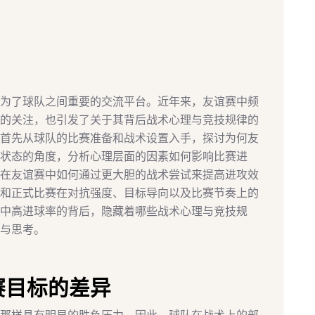
为了球队之间重要的交流平台。近年来，友谊赛中频
的关注，也引发了关于其背后战术心理与竞技规律的
首先从球队的比赛准备和战术设置入手，探讨为何友
状态的角度，分析心理层面的因素如何影响比赛进
在友谊赛中如何通过更大胆的战术尝试来提高进攻效
和正式比赛在对抗强度、目标导向以及比赛节奏上的
中高进球率的背后，隐藏着哪些战术心理与竞技规
与思考。
赛目标的差异