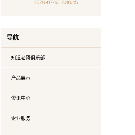
表现回顾与价值解析
2026-07-16 12:30:45
导航
知道老哥俱乐部
产品展示
资讯中心
企业服务