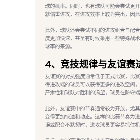
球的概率。同时，也有球队可能会尝试更开放的
就偏重进攻，在进攻效率上较为突出，因此
此外，球队还会尝试不同的进攻组合与配合
度更加快速，甚至有时候采用一些特殊战术
球率的来源。
4、竞技规律与友谊赛
友谊赛的对抗强度通常低于正式比赛，比赛
得进攻端的球员可以获得更多的进攻空间，
严肃性和球队对胜利的渴望，球员在防守端
此外，友谊赛中的节奏通常较为开放，尤其
变得更加快速和动态。这样的比赛节奏为进
误或配合不默契时，进攻球员更容易抓住机