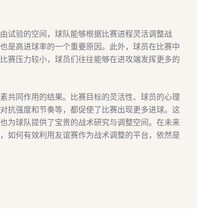
由试验的空间，球队能够根据比赛进程灵活调整战
也是高进球率的一个重要原因。此外，球员在比赛中
比赛压力较小，球员们往往能够在进攻端发挥更多的
素共同作用的结果。比赛目标的灵活性、球员的心理
对抗强度和节奏等，都促使了比赛出现更多进球。这
也为球队提供了宝贵的战术研究与调整空间。在未来
，如何有效利用友谊赛作为战术调整的平台，依然是