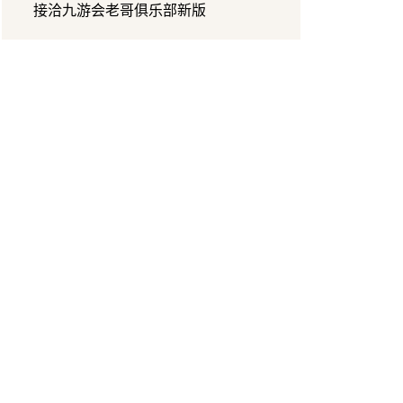
接洽九游会老哥俱乐部新版