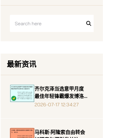
最新资讯
齐尔克泽当选意甲月度
最佳年轻锋霸爆发博洛
尼亚进攻核心就此诞生
2026-07-17 12:34:27
马科斯·阿隆索自由转会