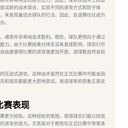
那样具有明显的胜负压力，因此，球队在战术上的部
尝试新的战术组合，实验不同的进攻方式和防守体
，来发现最适合球队的打法。因此，友谊赛往往成为
台。
，通常并非单纯追求胜利。相反，球队更倾向于通过
能力。由于比赛结果对排名没有直接影响，球员们可
自由度使得比赛的进攻端更加开放，进球数自然会较
的压迫式进攻，这种战术虽然在正式比赛中可能会因
员和球员都能更大胆地尝试。高进球率的现象正是这
比赛表现
赛更为轻松。这种轻松的氛围，使得球员们能以较低
的进攻创造力。尤其是对于那些在正式比赛中常常承