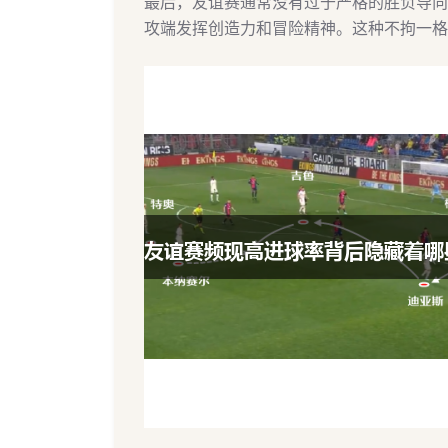
最后，友谊赛通常没有过于严格的胜负导向
攻端发挥创造力和冒险精神。这种不拘一格