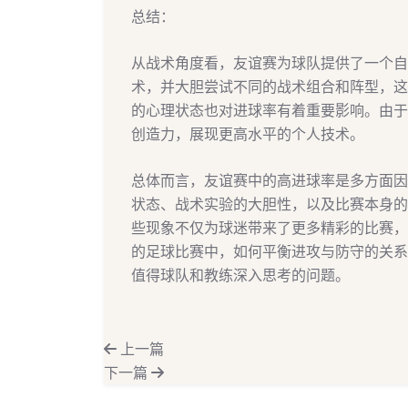
总结：
从战术角度看，友谊赛为球队提供了一个自
术，并大胆尝试不同的战术组合和阵型，这
的心理状态也对进球率有着重要影响。由于
创造力，展现更高水平的个人技术。
总体而言，友谊赛中的高进球率是多方面因
状态、战术实验的大胆性，以及比赛本身的
些现象不仅为球迷带来了更多精彩的比赛，
的足球比赛中，如何平衡进攻与防守的关系
值得球队和教练深入思考的问题。
上一篇
下一篇