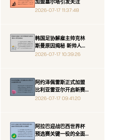
加盟塞尔塔引发关注
2026-07-17 11:37:48
韩国足协解雇主帅克林
斯曼原因揭秘 新帅人选
引发热议
2026-07-17 10:39:26
阿约泽佩雷斯正式加盟
比利亚雷亚尔开启新赛
季征程
2026-07-17 09:41:20
阿拉巴迎战巴西世界杯
预选赛关键一役的全面