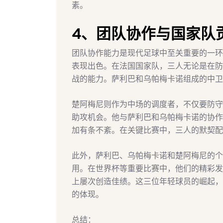
素。
4、团队协作与国家队
团队协作能力是现代足球中至关重要的一环
表现出色。在法国国家队，三人无论是在防
战的能力。萨利巴和乌帕梅卡诺组成的中卫
楚阿梅尼则作为中场的调度者，不仅要防守
助攻机会。他与萨利巴和乌帕梅卡诺的协作
加有条不紊。在关键比赛中，三人的默契配
此外，萨利巴、乌帕梅卡诺和楚阿梅尼的个
用。在世界杯等重要比赛中，他们的精彩发
上屡次创造佳绩。这三位年轻球员的崛起，
的体现。
总结：