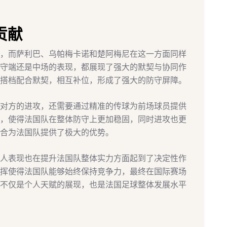
贡献
，而萨利巴、乌帕梅卡诺和楚阿梅尼在这一方面同样
守端还是中场的表现，都展现了强大的默契与协同作
搭档配合默契，相互补位，形成了强大的防守屏障。
对方的进攻，还需要通过精准的传球为前场球员提供
，使得法国队在整体防守上更加稳固，同时进攻也更
合为法国队提供了极大的优势。
人表现也在提升法国队整体实力方面起到了决定性作
挥使得法国队能够始终保持竞争力，最终在国际赛场
不仅是个人天赋的展现，也是法国足球整体发展水平