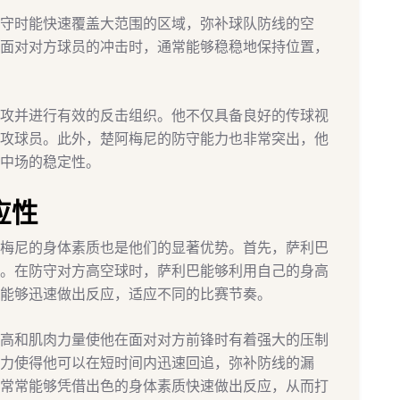
守时能快速覆盖大范围的区域，弥补球队防线的空
面对对方球员的冲击时，通常能够稳稳地保持位置，
攻并进行有效的反击组织。他不仅具备良好的传球视
攻球员。此外，楚阿梅尼的防守能力也非常突出，他
中场的稳定性。
应性
梅尼的身体素质也是他们的显著优势。首先，萨利巴
。在防守对方高空球时，萨利巴能够利用自己的身高
能够迅速做出反应，适应不同的比赛节奏。
高和肌肉力量使他在面对对方前锋时有着强大的压制
力使得他可以在短时间内迅速回追，弥补防线的漏
常常能够凭借出色的身体素质快速做出反应，从而打