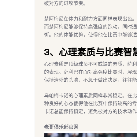
破对方的进攻节奏。
楚阿梅尼在体力和耐力方面同样表现出色。
而楚阿梅尼能够保持高强度的跑动，同时通
衡。他的体能优势，使得他在比赛中能够适
3、心理素质与比赛智
心理素质是顶级球员不可或缺的素质，萨利
的表现。萨利巴在面对高强度比赛时，展现
保持清晰的头脑，不急于做出决定，往往能
乌帕梅卡诺的心理素质同样非常稳定。在比
种良好的心态使得他在比赛中保持较高的专
卡诺总能保持镇定，避免被对方的技术动作
老哥俱乐部官网