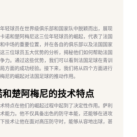
年轻球员在世界级俱乐部和国家队中脱颖而出，展现
卡诺和楚阿梅尼这三位年轻球员的崛起，代表了法国
和中场的重要位置，并在各自的俱乐部以及法国国家
这三位球员五大优势的分析，揭秘他们如何帮助法国
争力。通过这些优势，我们可以看到法国足球在青训
局方面的成功经验。接下来，我们将从四个方面进行
梅尼的崛起对法国足球的推动作用。
诺和楚阿梅尼的技术特点
术特点在他们的崛起过程中起到了决定性作用。萨利
术能力。他不仅具备出色的防守本能，还能够在进攻
下技术让他在面对高压防守时，能够从容地出球，甚