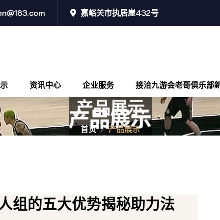
ion@163.com
嘉峪关市执居崖432号
示
资讯中心
企业服务
接洽九游会老哥俱乐部
产品展示
首页
产品展示
人组的五大优势揭秘助力法