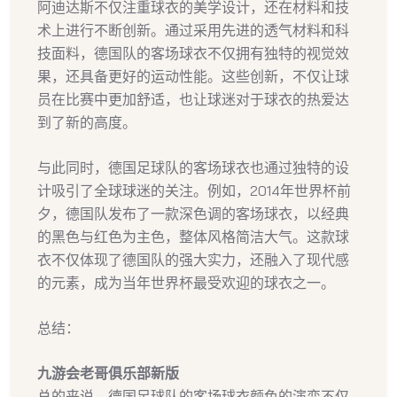
阿迪达斯不仅注重球衣的美学设计，还在材料和技
术上进行不断创新。通过采用先进的透气材料和科
技面料，德国队的客场球衣不仅拥有独特的视觉效
果，还具备更好的运动性能。这些创新，不仅让球
员在比赛中更加舒适，也让球迷对于球衣的热爱达
到了新的高度。
与此同时，德国足球队的客场球衣也通过独特的设
计吸引了全球球迷的关注。例如，2014年世界杯前
夕，德国队发布了一款深色调的客场球衣，以经典
的黑色与红色为主色，整体风格简洁大气。这款球
衣不仅体现了德国队的强大实力，还融入了现代感
的元素，成为当年世界杯最受欢迎的球衣之一。
总结：
九游会老哥俱乐部新版
总的来说，德国足球队的客场球衣颜色的演变不仅