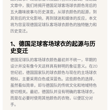
文章中，我们将揭开德国足球客场球衣颜色背后的
五大趣味故事与历史演变。从球衣颜色的起源，到
其背后的文化影响，再到球迷和媒体的反应，本文
将为您呈现德国足球队客场球衣颜色的独特魅力和
历史变迁。
1、德国足球客场球衣的起源与历
史变迁
德国足球队的客场球衣颜色最初并不统一，早期的
设计并没有像今天这样具有鲜明的象征意义。在20
世纪初，德国国家队的球衣颜色与现在的主场球衣
相似，主要采用白色或深蓝色。这些颜色的选择，
虽然看似简单，却与德国队的传统文化和地域特色
密切相关。最初，德国队并没有明确的客场球衣，
而是在必要时使用其他颜色的衣物，以便区分对
手。