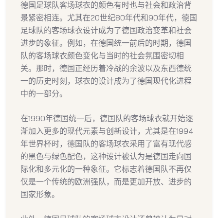
德国足球队客场球衣的颜色有时也与社会和政治背
景紧密相连。尤其在20世纪80年代和90年代，德国
足球队的客场球衣设计成为了德国政治变革和社会
进步的象征。例如，在德国统一前后的时期，德国
队的客场球衣颜色变化与当时的社会氛围密切相
关。那时，德国正经历着冷战的余波以及东西德统
一的历史时刻，球衣的设计成为了德国现代化进程
中的一部分。
在1990年德国统一后，德国队的客场球衣就开始逐
渐加入更多的现代元素与创新设计，尤其是在1994
年世界杯时，德国队的客场球衣采用了富有现代感
的黑色与绿色配色，这种设计被认为是德国走向国
际化和多元化的一种象征。它标志着德国队不再仅
仅是一个传统的欧洲强队，而是更加开放、进步的
国家形象。