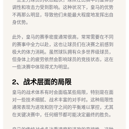
调性和攻击力受到影响。这种状况下，皇马的优势
不再那么明显，导致他们未能最大程度地发挥出自
身优势。
此外，皇马的赛季密度通常很高，常常需要在不同
的赛事中全力以赴，这也让球员们在决赛之前感到
极大的体力消耗。虽然球队拥有众多世界级球员，
但身体上的疲劳依然会影响球员的竞技状态，这在
一些决赛中体现得尤为明显。
2、战术层面的局限
皇马的战术体系有时会面临某些局限，特别是在面
对一些技术细腻、战术丰富的对手时。这种局限性
通常表现为进攻和防守之间的平衡难以掌控，尤其
在关键决赛中，任何细节都可能决定最终的胜负。