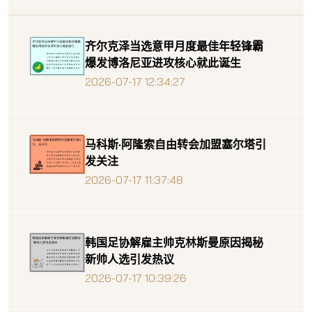
齐尔克泽当选意甲月度最佳年轻锋霸
爆发博洛尼亚进攻核心就此诞生
2026-07-17 12:34:27
马科斯·阿隆索自由转会加盟塞尔塔引
发关注
2026-07-17 11:37:48
韩国足协解雇主帅克林斯曼原因揭秘
新帅人选引发热议
2026-07-17 10:39:26