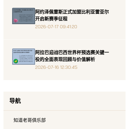
阿约泽佩雷斯正式加盟比利亚雷亚尔
开启新赛季征程
2026-07-17 09:41:20
阿拉巴迎战巴西世界杯预选赛关键一
役的全面表现回顾与价值解析
2026-07-16 12:30:45
导航
知道老哥俱乐部