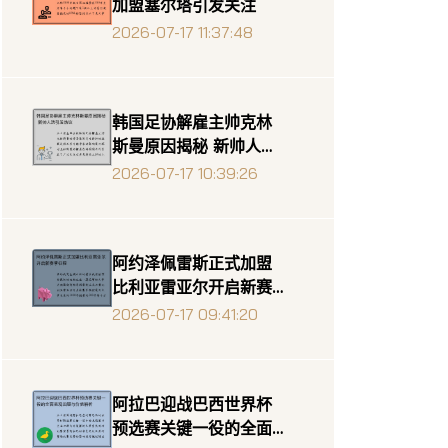
加盟塞尔塔引发关注
2026-07-17 11:37:48
韩国足协解雇主帅克林
斯曼原因揭秘 新帅人选
引发热议
2026-07-17 10:39:26
阿约泽佩雷斯正式加盟
比利亚雷亚尔开启新赛
季征程
2026-07-17 09:41:20
阿拉巴迎战巴西世界杯
预选赛关键一役的全面