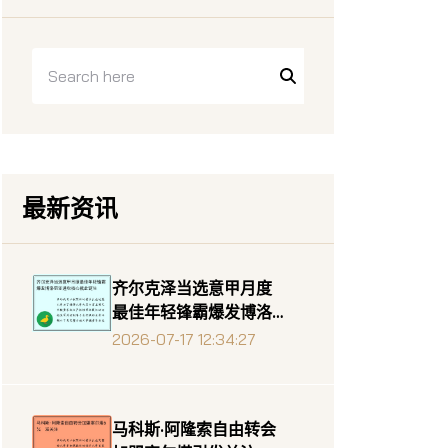
最新资讯
齐尔克泽当选意甲月度
最佳年轻锋霸爆发博洛
尼亚进攻核心就此诞生
2026-07-17 12:34:27
马科斯·阿隆索自由转会