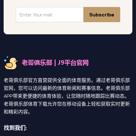
Subscribe
老哥俱乐部官方直营提供全面的体育服务。通过老哥俱乐部
官网，您可以访问最新的体育新闻和赛事信息。老哥俱乐部
APP带来更便捷的体育体验，让您随时随地跟踪比赛动态。
老哥俱乐部体育下载允许您在移动设备上轻松获取实时更新
和精彩内容。
找到我们: