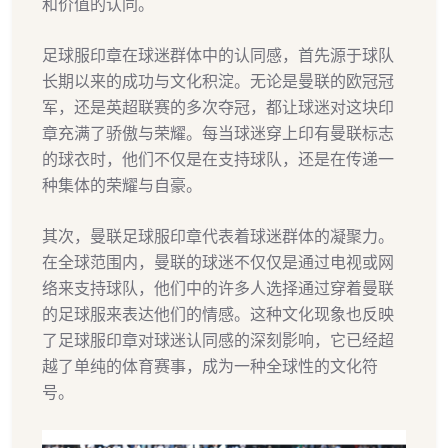
和价值的认同。
足球服印章在球迷群体中的认同感，首先源于球队
长期以来的成功与文化积淀。无论是曼联的欧冠冠
军，还是英超联赛的多次夺冠，都让球迷对这块印
章充满了骄傲与荣耀。每当球迷穿上印有曼联标志
的球衣时，他们不仅是在支持球队，还是在传递一
种集体的荣耀与自豪。
其次，曼联足球服印章代表着球迷群体的凝聚力。
在全球范围内，曼联的球迷不仅仅是通过电视或网
络来支持球队，他们中的许多人选择通过穿着曼联
的足球服来表达他们的情感。这种文化现象也反映
了足球服印章对球迷认同感的深刻影响，它已经超
越了单纯的体育赛事，成为一种全球性的文化符
号。