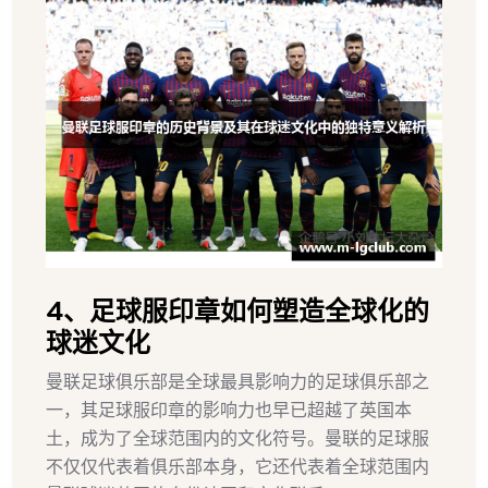
4、足球服印章如何塑造全球化的
球迷文化
曼联足球俱乐部是全球最具影响力的足球俱乐部之
一，其足球服印章的影响力也早已超越了英国本
土，成为了全球范围内的文化符号。曼联的足球服
不仅仅代表着俱乐部本身，它还代表着全球范围内