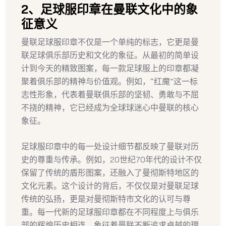
2、足球服印章在曼联文化中的象
征意义
曼联足球服印章不仅是一个单纯的标志，它更是曼
联足球俱乐部历史和文化的象征。从最初的简单设
计到今天的精致图案，每一款足球服上的印章都凝
聚着俱乐部的精神与价值观。例如，“红魔”这一标
志性形象，代表着曼联俱乐部的坚韧、勇敢与不屈
不挠的精神，它已经成为全球球迷心中曼联的核心
象征。
足球服印章中的每一处设计细节都反映了曼联对历
史的尊重与传承。例如，20世纪70年代的设计不仅
保留了传统的盾形图案，还融入了曼彻斯特地区的
文化元素。这个设计的背后，不仅仅是对曼联足球
传统的弘扬，更是对曼彻斯特市文化的认可与尊
重。每一代新的足球服印章都在不同程度上与俱乐
部的辉煌历史相连，象征着曼联不断追求卓越的理