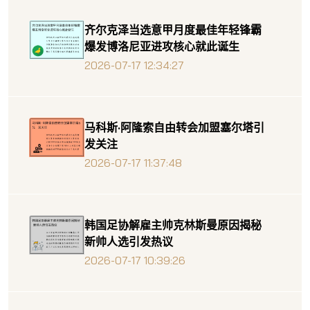
齐尔克泽当选意甲月度最佳年轻锋霸
爆发博洛尼亚进攻核心就此诞生
2026-07-17 12:34:27
马科斯·阿隆索自由转会加盟塞尔塔引
发关注
2026-07-17 11:37:48
韩国足协解雇主帅克林斯曼原因揭秘
新帅人选引发热议
2026-07-17 10:39:26