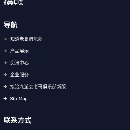
导航
知道老哥俱乐部
产品展示
资讯中心
企业服务
接洽九游会老哥俱乐部新版
SiteMap
联系方式