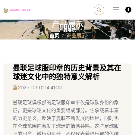
产品展示
首页
产品展示
曼联足球服印章的历史背景及其在
球迷文化中的独特意义解析
2025-09-01 14:41:00
曼联足球俱乐部的足球服印章不仅是球队身份的象
征，更是球迷文化的重要组成部分。它承载着丰富
的历史意义，反映了曼联不断发展的历程，同时也
在全球范围内激发了球迷的情感共鸣。这些足球服
上的印章、徽标和设计，不仅代表着俱乐部的传统