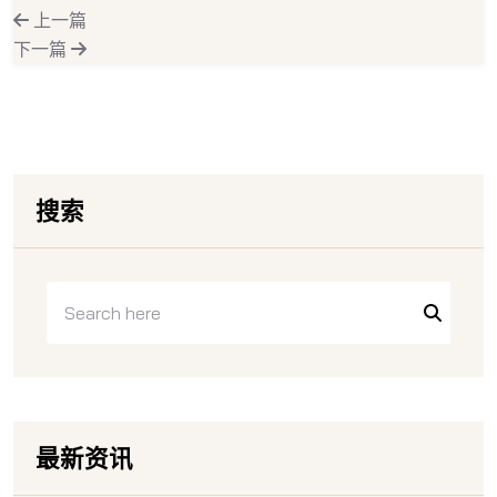
上一篇
下一篇
搜索
最新资讯