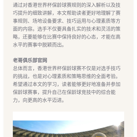
通过对香港世界杯保龄球赛规则的深入解析以及技
巧提升的细致讲解，本文帮助读者更好地理解了赛
事规则、场地设备要求、技巧运用与心理素质等方
面的内容。选手不仅要具备扎实的技术和灵活的策
略，还要能够在比赛中保持良好的心态，才能在高
水平的赛事中脱颖而出。
老哥俱乐部官网
总体而言，香港世界杯保龄球赛不仅是对选手技巧
的挑战，也是对心理素质和策略思维的全面考验。
希望通过本文的学习，读者能够更好地准备并参加
保龄球赛事，提升自己在保龄球竞技中的综合能
力，向更高的水平迈进。