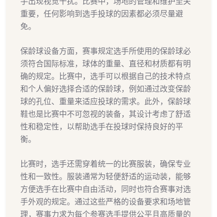
手出现视觉干扰。比赛中，场地的管理和维护至关
重要，任何影响到选手投球的因素都必须尽量避
免。
保龄球设备方面，赛事规定选手所使用的保龄球必
须符合国际标准，球体的重量、直径和材质都有明
确的规定。比赛中，选手可以根据自己的技术特点
和个人偏好选择合适的保龄球，例如通过改变保龄
球的孔位、重量来适应投球的需求。此外，保龄球
鞋也是比赛中不可忽视的装备，其设计考虑了舒适
性和稳定性，以帮助选手在投球时保持良好的平
衡。
比赛时，选手还需穿着统一的比赛服装，确保专业
性和一致性。服装通常为轻便舒适的运动装，能够
方便选手在比赛中自由活动，同时也符合赛事对选
手外观的规定。通过这些严格的设备要求和场地管
理，赛事力求为每个参赛选手提供公平且高质量的