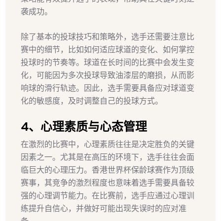
袭成功。
除了基本的投球技巧和策略外，选手还需要注意比
赛中的细节，比如如何适应球道的变化、如何掌控
投球时的节奏等。球道在长时间的比赛中会发生变
化，可能因为多次投球导致油漆层的磨损，从而影
响球的滑行轨迹。因此，选手需要具备应对球道变
化的敏感度，及时调整自己的投球方式。
4、心理素质与心态管理
在激烈的比赛中，心理素质往往是决定胜负的关键
因素之一。尤其是在高压的环境下，选手往往会面
临巨大的心理压力。香港世界杯保龄球赛作为顶级
赛事，其竞争的激烈程度也意味着选手需要具备较
强的心理调节能力。在比赛前，选手应通过心理训
练提升自信心，并做好可能出现失误时的应对准