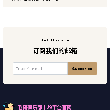
Get Update
订阅我们的邮箱
Subscribe