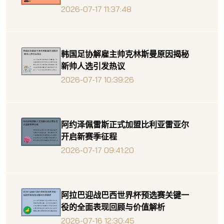
2026-07-17 11:37:48
韩国足协解雇主帅克林斯曼原因揭秘
新帅人选引发热议
2026-07-17 10:39:26
阿约泽佩雷斯正式加盟比利亚雷亚尔
开启新赛季征程
2026-07-17 09:41:20
阿拉巴迎战巴西世界杯预选赛关键一
役的全面表现回顾与价值解析
2026-07-16 12:30:45