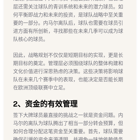
层还需关注球队的青训系统和未来的潜力球员。如
何平衡即战力和未来的投资，是球队战略中至关重
要的一部分。内马尔离队后，球队也需要在球员引
进方面有所创新，寻找那些在未来几季可以成为球
队核心的球员。
因此，战略规划不仅仅是短期目标的实现，更是长
期目标的奠定。管理层必须围绕球队的整体构建和
文化价值进行深思熟虑的决策。这些决策将影响球
队在未来几个赛季中的表现，也能决定是否能长期
在欧洲顶级联赛中立足。
2、资金的有效管理
签下大牌球员最直接的挑战之一就是资金问题。内
马尔的离队为球队腾出了相当一部分转会预算，但
如何合理分配这笔资金至关重要。首先，球队需要
确保引援的资金来源透明，并避免一味地依赖债务