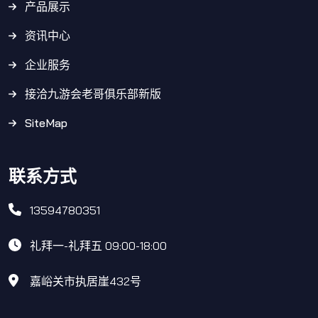
产品展示
资讯中心
企业服务
接洽九游会老哥俱乐部新版
SiteMap
联系方式
13594780351
礼拜一-礼拜五 09:00-18:00
嘉峪关市执居崖432号