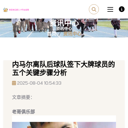
资讯中心
首页
资讯中心
内马尔离队后球队签下大牌球员的
五个关键步骤分析
2025-08-04 10:54:33
文章摘要：
老哥俱乐部