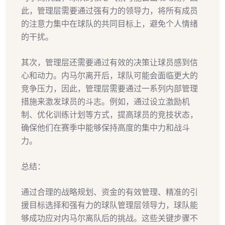
此，管理层需要通过强有力的领导力，将所有成员
的注意力集中在球队的共同目标上，避免个人情绪
的干扰。
其次，管理层还需要通过有效的决策让球员感到信
心和动力。内马尔离开后，球队可能会面临更大的
竞争压力，因此，管理层需要通过一系列内部管理
措施来激发球员的斗志。例如，通过设立激励机
制、优化训练计划等方式，提高球员的竞技状态，
确保他们在赛季中能够保持高度的集中力和战斗
力。
总结：
通过合理的战略规划、资金的有效管理、精准的引
援目标选择和强有力的球队管理层领导力，球队能
够成功应对内马尔离队后的挑战。这些关键步骤不