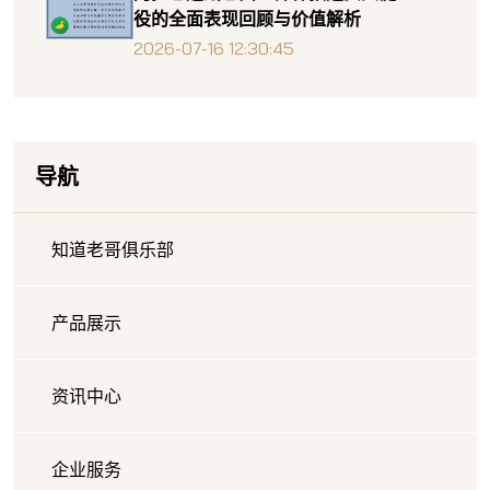
役的全面表现回顾与价值解析
2026-07-16 12:30:45
导航
知道老哥俱乐部
产品展示
资讯中心
企业服务