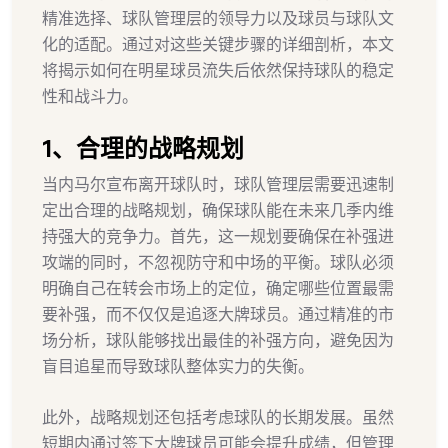
精准选择、球队管理层的领导力以及球员与球队文
化的适配。通过对这些关键步骤的详细剖析，本文
将揭示如何在明星球员流失后依然保持球队的稳定
性和战斗力。
1、合理的战略规划
当内马尔宣布离开球队时，球队管理层需要迅速制
定出合理的战略规划，确保球队能在未来几季内维
持强大的竞争力。首先，这一规划要确保在补强进
攻端的同时，不忽视防守和中场的平衡。球队必须
明确自己在转会市场上的定位，确定哪些位置最需
要补强，而不仅仅是追逐大牌球员。通过精准的市
场分析，球队能够找出最佳的补强方向，避免因为
盲目追星而导致球队整体实力的失衡。
此外，战略规划还包括考虑球队的长期发展。虽然
短期内通过签下大牌球员可能会提升成绩，但管理