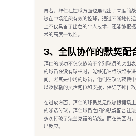
再者，拜仁在控球方面也展现出了高度的战
够在中场组织有效的控球，通过不断地传递
上不仅具备了出色的个人技术，还能够根据
术的高度一致性。
3、全队协作的默契配
拜仁的成功不仅仅依赖于个别球员的突出表
的球员在没有球权时，能够迅速组织起来进
间。尤其是中场的球员，他们在攻防转换中
以及穆勒的灵活跑位和支援，保证了拜仁攻
在进攻方面，拜仁的球员总是能够根据场上
的渗透传球，拜仁球员之间的默契配合让法
多次打破了法兰克福的防线。而在禁区内，
出反应。