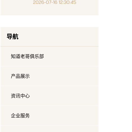
表现回顾与价值解析
2026-07-16 12:30:45
导航
知道老哥俱乐部
产品展示
资讯中心
企业服务