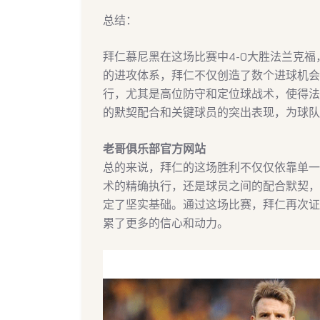
总结：
拜仁慕尼黑在这场比赛中4-0大胜法兰克
的进攻体系，拜仁不仅创造了数个进球机会
行，尤其是高位防守和定位球战术，使得法
的默契配合和关键球员的突出表现，为球队
老哥俱乐部官方网站
总的来说，拜仁的这场胜利不仅仅依靠单一
术的精确执行，还是球员之间的配合默契，
定了坚实基础。通过这场比赛，拜仁再次证
累了更多的信心和动力。