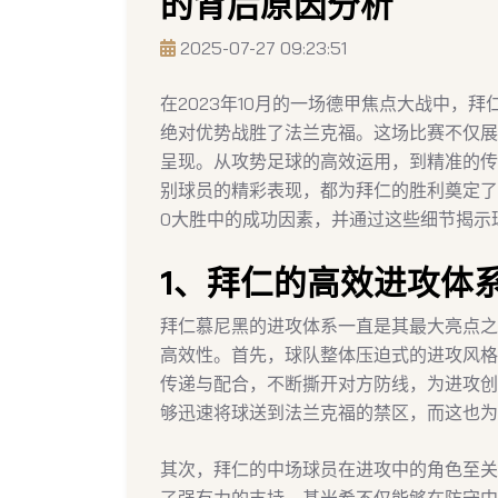
的背后原因分析
2025-07-27 09:23:51
在2023年10月的一场德甲焦点大战中，
绝对优势战胜了法兰克福。这场比赛不仅展
呈现。从攻势足球的高效运用，到精准的传
别球员的精彩表现，都为拜仁的胜利奠定了
0大胜中的成功因素，并通过这些细节揭示
1、拜仁的高效进攻体
拜仁慕尼黑的进攻体系一直是其最大亮点之
高效性。首先，球队整体压迫式的进攻风格
传递与配合，不断撕开对方防线，为进攻创
够迅速将球送到法兰克福的禁区，而这也为
其次，拜仁的中场球员在进攻中的角色至关