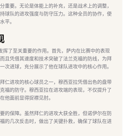
分重要。无论是体能上的补充，还是战术上的调整，
持球队的进攻强度与防守压力。这种全员的协作，使
水平。
现
都发挥了至关重要的作用。首先，萨内在比赛中的表现
而且凭借其速度和技术突破了法兰克福的防线，为拜
一次进球，充分展示了他在球队进攻中的核心作用。
拜仁进攻的核心球员之一，穆西亚拉凭借出色的盘带
克福的防守。穆西亚拉在进攻端的表现，不仅提升了
在他面前显得捉襟见肘。
要的保障。虽然拜仁的进攻大获全胜，但诺伊尔在防
福的几次反击时，做出了关键扑救，确保了球队在进