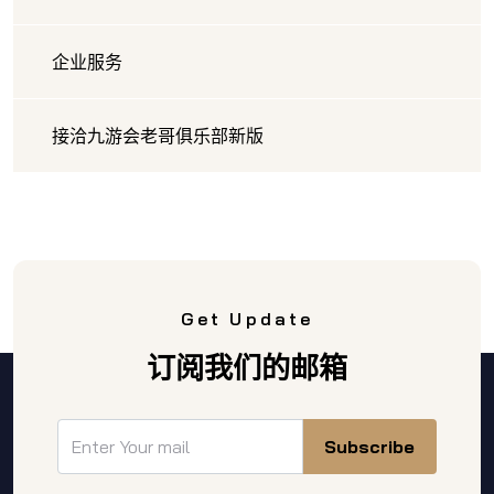
企业服务
接洽九游会老哥俱乐部新版
Get Update
订阅我们的邮箱
Subscribe