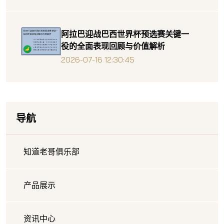
阿拉巴迎战巴西世界杯预选赛关键一
役的全面表现回顾与价值解析
2026-07-16 12:30:45
导航
知道老哥俱乐部
产品展示
资讯中心