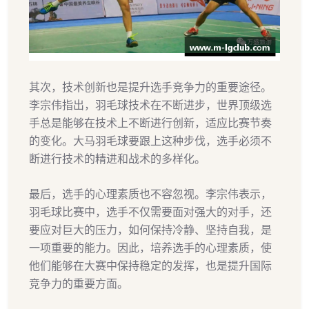
其次，技术创新也是提升选手竞争力的重要途径。
李宗伟指出，羽毛球技术在不断进步，世界顶级选
手总是能够在技术上不断进行创新，适应比赛节奏
的变化。大马羽毛球要跟上这种步伐，选手必须不
断进行技术的精进和战术的多样化。
最后，选手的心理素质也不容忽视。李宗伟表示，
羽毛球比赛中，选手不仅需要面对强大的对手，还
要应对巨大的压力，如何保持冷静、坚持自我，是
一项重要的能力。因此，培养选手的心理素质，使
他们能够在大赛中保持稳定的发挥，也是提升国际
竞争力的重要方面。