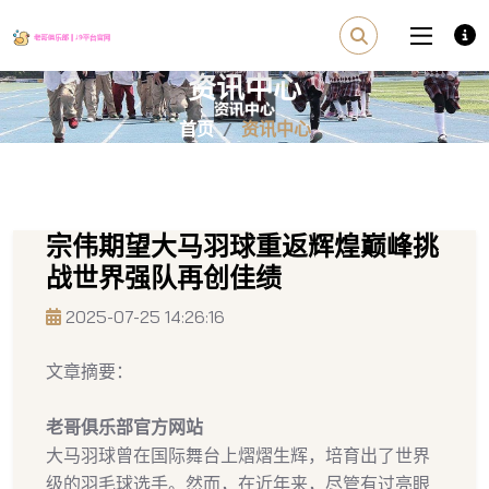
资讯中心
首页
资讯中心
宗伟期望大马羽球重返辉煌巅峰挑
战世界强队再创佳绩
2025-07-25 14:26:16
文章摘要：
老哥俱乐部官方网站
大马羽球曾在国际舞台上熠熠生辉，培育出了世界
级的羽毛球选手。然而，在近年来，尽管有过亮眼