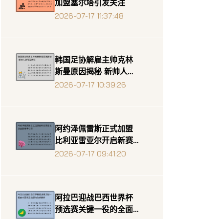
加盟塞尔塔引发关注
2026-07-17 11:37:48
韩国足协解雇主帅克林
斯曼原因揭秘 新帅人选
引发热议
2026-07-17 10:39:26
阿约泽佩雷斯正式加盟
比利亚雷亚尔开启新赛
季征程
2026-07-17 09:41:20
阿拉巴迎战巴西世界杯
预选赛关键一役的全面