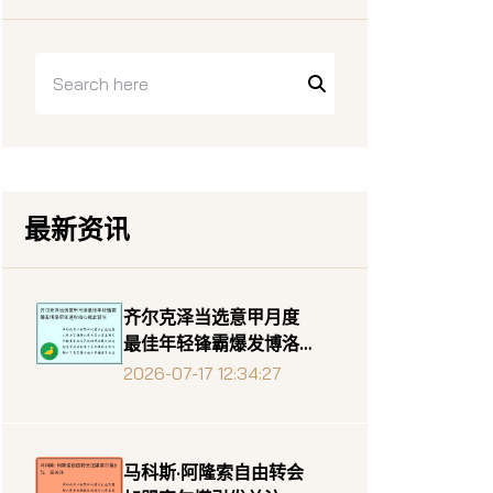
最新资讯
齐尔克泽当选意甲月度
最佳年轻锋霸爆发博洛
尼亚进攻核心就此诞生
2026-07-17 12:34:27
马科斯·阿隆索自由转会