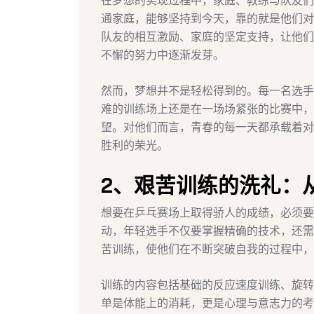
在梦想的实现过程中，家庭、教练与队友们
通家庭，能够坚持到今天，靠的就是他们对
队友的相互激励、家庭的坚定支持，让他们
不懈的努力中逐渐发芽。
然而，梦想并不是轻松得到的。每一名选手
难的训练场上还是在一场场紧张的比赛中，
望。对他们而言，青春的每一天都承载着对
胜利的荣光。
2、艰苦训练的洗礼：
想要在乒乓赛场上取得骄人的成绩，必须要
动，年轻选手不仅要掌握精确的技术，还需
苦训练，使他们在不断突破自我的过程中，
训练的内容包括基础的反应速度训练、旋转
单是体能上的消耗，更是心理与意志力的考