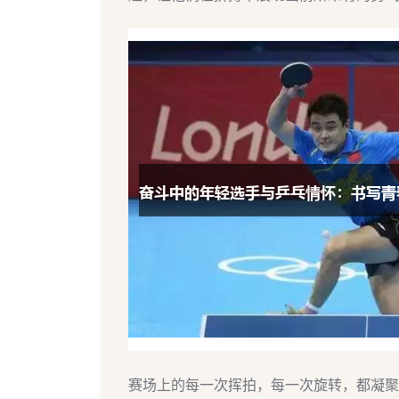
赛场上的每一次挥拍，每一次旋转，都凝聚