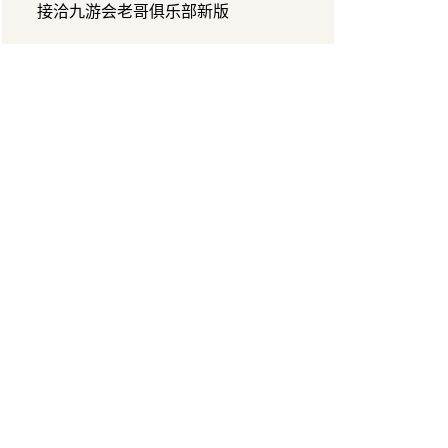
接洽九游会老哥俱乐部新版