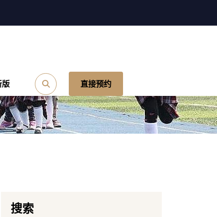
新版
直接预约
搜索