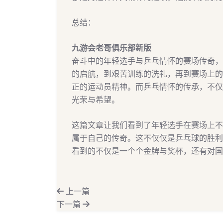
总结：
九游会老哥俱乐部新版
奋斗中的年轻选手与乒乓情怀的赛场传奇，
的启航，到艰苦训练的洗礼，再到赛场上的
正的运动员精神。而乒乓情怀的传承，不仅
光荣与希望。
这篇文章让我们看到了年轻选手在赛场上不
属于自己的传奇。这不仅仅是乒乓球的胜利
看到的不仅是一个个金牌与奖杯，还有对国
上一篇
下一篇