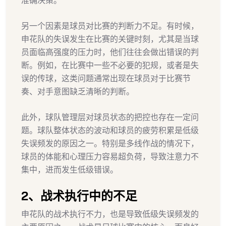
准确决策。
另一个因素是球员对比赛的判断力不足。有时候，
申花队的失误发生在比赛的关键时刻，尤其是当球
员面临高强度的压力时，他们往往会做出错误的判
断。例如，在比赛中一些不必要的犯规，或者是失
误的传球，这类问题通常出现在球员对于比赛节
奏、对手意图缺乏清晰的判断。
此外，球队管理层对球员状态的把控也存在一定问
题。球队整体状态的波动和球员的疲劳积累是低级
失误频发的原因之一。特别是多线作战的情况下，
球员的体能和心理压力容易超负荷，导致注意力不
集中，进而发生低级错误。
2、战术执行中的不足
申花队的战术执行不力，也是导致低级失误频发的