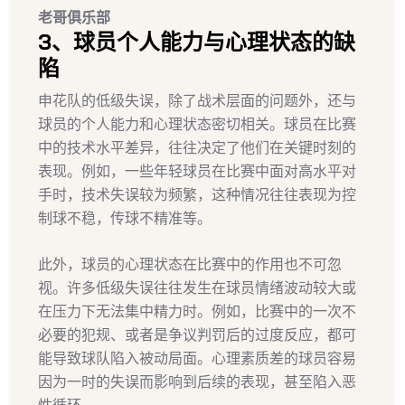
老哥俱乐部
3、球员个人能力与心理状态的缺
陷
申花队的低级失误，除了战术层面的问题外，还与
球员的个人能力和心理状态密切相关。球员在比赛
中的技术水平差异，往往决定了他们在关键时刻的
表现。例如，一些年轻球员在比赛中面对高水平对
手时，技术失误较为频繁，这种情况往往表现为控
制球不稳，传球不精准等。
此外，球员的心理状态在比赛中的作用也不可忽
视。许多低级失误往往发生在球员情绪波动较大或
在压力下无法集中精力时。例如，比赛中的一次不
必要的犯规、或者是争议判罚后的过度反应，都可
能导致球队陷入被动局面。心理素质差的球员容易
因为一时的失误而影响到后续的表现，甚至陷入恶