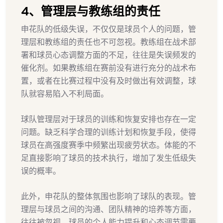
4、管理层与教练组的责任
申花队的低级失误，不仅仅是球员个人的问题，管
理层和教练组的责任也不可忽视。教练组在战术部
署和球员心态调整方面的不足，往往是失误频发的
催化剂。如果教练组在赛前没有进行充分的战术布
置，或者在比赛过程中没有及时做出有效调整，球
队就容易陷入不利局面。
球队管理层对于球员的训练和恢复安排也存在一定
问题。缺乏科学合理的训练计划和恢复手段，使得
球员在高强度赛季中频繁出现疲劳状态。体能的不
足直接影响了球员的技术执行，增加了发生低级失
误的概率。
此外，申花队的整体氛围也影响了球队的表现。管
理层与球员之间的沟通、团队精神的培养等方面，
往往被忽视。球员的个人能力提升和心态调节需要