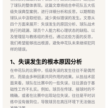
了球队的整体表现。这篇文章将结合申花队五大低
级失误典型案例，进行详细分析和反思，以期帮助
球队从中汲取经验，减少类似错误的发生。文章从
四个方面来展开：失误发生的原因分析、球队战术
执行的疏漏、球员个人能力和心理状态的缺陷、以
及管理层与教练组的责任。通过这些方面的反思，
我们希望能够找出根源，避免申花队未来继续犯同
样的错误。
1、失误发生的根本原因分析
在申花队的比赛中，低级失误的发生往往不是偶然
的，而是由多种因素共同作用的结果。从技战术层
面来看，球队在比赛中的一些失误，往往源自于基
础性工作不扎实。例如，球员在传球、接球时的不
精确，或者在比赛中出现站位失误，往往是平时训
练中没有做到位，导致球员在高压环境下无法做出