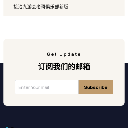
接洽九游会老哥俱乐部新版
Get Update
订阅我们的邮箱
Subscribe