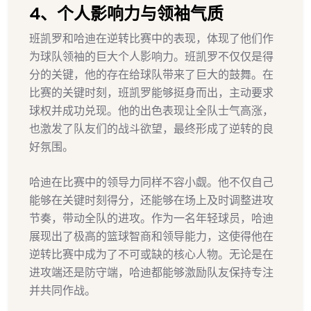
4、个人影响力与领袖气质
班凯罗和哈迪在逆转比赛中的表现，体现了他们作
为球队领袖的巨大个人影响力。班凯罗不仅仅是得
分的关键，他的存在给球队带来了巨大的鼓舞。在
比赛的关键时刻，班凯罗能够挺身而出，主动要求
球权并成功兑现。他的出色表现让全队士气高涨，
也激发了队友们的战斗欲望，最终形成了逆转的良
好氛围。
哈迪在比赛中的领导力同样不容小觑。他不仅自己
能够在关键时刻得分，还能够在场上及时调整进攻
节奏，带动全队的进攻。作为一名年轻球员，哈迪
展现出了极高的篮球智商和领导能力，这使得他在
逆转比赛中成为了不可或缺的核心人物。无论是在
进攻端还是防守端，哈迪都能够激励队友保持专注
并共同作战。