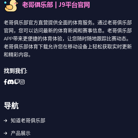
老哥俱乐部官方直营提供全面的体育服务。通过老哥俱乐部
官网，您可以访问最新的体育新闻和赛事信息。老哥俱乐部
APP带来更便捷的体育体验，让您随时随地跟踪比赛动态。
老哥俱乐部体育下载允许您在移动设备上轻松获取实时更新
和精彩内容。
找到我们:
导航
知道老哥俱乐部
产品展示