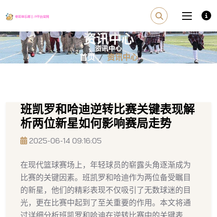
资讯中心
首页
资讯中心
班凯罗和哈迪逆转比赛关键表现解
析两位新星如何影响赛局走势
2025-06-14 09:16:05
在现代篮球赛场上，年轻球员的崭露头角逐渐成为
比赛的关键因素。班凯罗和哈迪作为两位备受瞩目
的新星，他们的精彩表现不仅吸引了无数球迷的目
光，更在比赛中起到了至关重要的作用。本文将通
过详细分析班凯罗和哈迪在逆转比赛中的关键表