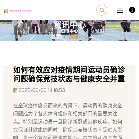
资讯中心
首页
资讯中心
如何有效应对疫情期间运动员确诊
问题确保竞技状态与健康安全并重
2025-06-06 14:18:53
在全球疫情席卷而来的背景下，运动员的健康安全
问题成为了各大体育组织和相关部门的重要关注
点。特别是运动员一旦确诊新冠或其他疾病，如何
在保证其健康的同时，确保其竞技状态不受过大影
响，是一个复杂而严峻的挑战。本文将从四个方面