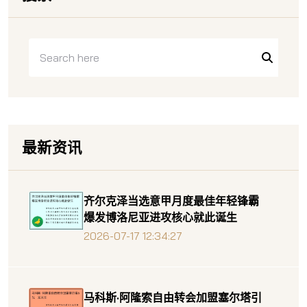
最新资讯
齐尔克泽当选意甲月度最佳年轻锋霸
爆发博洛尼亚进攻核心就此诞生
2026-07-17 12:34:27
马科斯·阿隆索自由转会加盟塞尔塔引