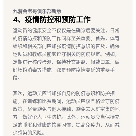
九游会老哥俱乐部新版
4、疫情防控和预防工作
运动员的健康安全不仅仅是在确诊后要关注，日常
的疫情防控和预防工作同样至关重要。首先，体育
组织和相关部门应加强疫情防控意识的普及，确保
运动员和教练员能够遵守相关的防疫规定。例如，
定期进行核酸检测、保持社交距离、佩戴口罩、做
好场馆消毒等措施，都是预防疫情蔓延的重要手
段。
其次，运动员应当加强自身的防疫意识和防护措
施。在训练和比赛期间，运动员应该严格遵守防疫
政策，尽量避免与他人接触，避免去人群密集的地
方，做好个人卫生防护。此外，运动员应当保持充
足的睡眠和健康的饮食习惯，提高免疫力，从而减
少感染的风险。