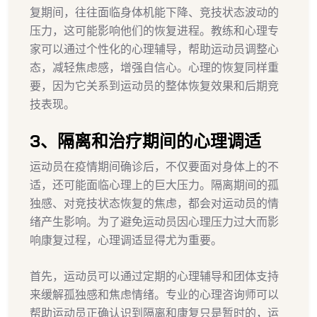
复期间，往往面临身体机能下降、竞技状态波动的
压力，这可能影响他们的恢复进程。教练和心理专
家可以通过个性化的心理辅导，帮助运动员调整心
态，减轻焦虑感，增强自信心。心理的恢复同样重
要，因为它关系到运动员的整体恢复效果和后期竞
技表现。
3、隔离和治疗期间的心理调适
运动员在疫情期间确诊后，不仅要面对身体上的不
适，还可能面临心理上的巨大压力。隔离期间的孤
独感、对竞技状态恢复的焦虑，都会对运动员的情
绪产生影响。为了避免运动员因心理压力过大而影
响康复过程，心理调适显得尤为重要。
首先，运动员可以通过定期的心理辅导和团体支持
来缓解孤独感和焦虑情绪。专业的心理咨询师可以
帮助运动员正确认识到隔离和康复只是暂时的，运