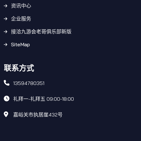
资讯中心
企业服务
接洽九游会老哥俱乐部新版
SiteMap
联系方式
13594780351
礼拜一-礼拜五 09:00-18:00
嘉峪关市执居崖432号