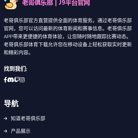
老哥俱乐部官方直营提供全面的体育服务。通过老哥俱乐部
官网，您可以访问最新的体育新闻和赛事信息。老哥俱乐部
APP带来更便捷的体育体验，让您随时随地跟踪比赛动态。
老哥俱乐部体育下载允许您在移动设备上轻松获取实时更新
和精彩内容。
找到我们:
导航
知道老哥俱乐部
产品展示