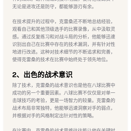
无论是进攻还是防守，都能够游刃有余。
在技术提升的过程中，克雷桑还不断地总结经验，
观看自己和其他顶级选手的比赛录像，从中汲取灵
感。通过反复练习和对战斗局的分析，他能够迅速
识别出自己在比赛中存在的技术漏洞，并有针对性
地进行改进。这种对技术细节的不断追求和完善，
使得克雷桑的技术在比赛中始终处于领先地位。
2、出色的战术意识
除了技术，克雷桑的战术意识也是他在八球比赛中
成功的另一个重要因素。八球比赛不仅仅是对单一
击球技巧的考验，更是一场智力的较量。克雷桑的
战术布局非常独特，他能够迅速洞察对手的弱点，
并根据对手的风格制定出针对性的策略。
在比赛中，克雷桑的战术思维往往能让他在关键时