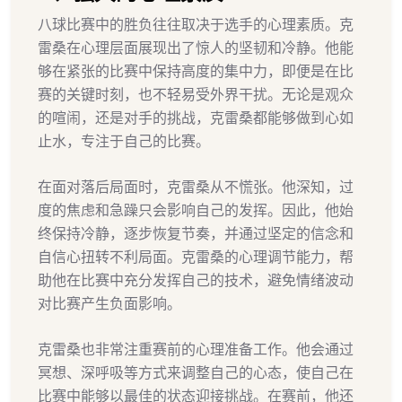
八球比赛中的胜负往往取决于选手的心理素质。克
雷桑在心理层面展现出了惊人的坚韧和冷静。他能
够在紧张的比赛中保持高度的集中力，即便是在比
赛的关键时刻，也不轻易受外界干扰。无论是观众
的喧闹，还是对手的挑战，克雷桑都能够做到心如
止水，专注于自己的比赛。
在面对落后局面时，克雷桑从不慌张。他深知，过
度的焦虑和急躁只会影响自己的发挥。因此，他始
终保持冷静，逐步恢复节奏，并通过坚定的信念和
自信心扭转不利局面。克雷桑的心理调节能力，帮
助他在比赛中充分发挥自己的技术，避免情绪波动
对比赛产生负面影响。
克雷桑也非常注重赛前的心理准备工作。他会通过
冥想、深呼吸等方式来调整自己的心态，使自己在
比赛中能够以最佳的状态迎接挑战。在赛前，他还