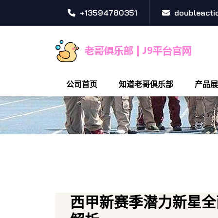
+13594780351
doubleact
公司首页
知道老哥俱乐部
产品展
西甲新赛季潜力新星全