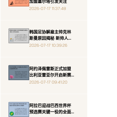
加盟塞尔塔引发关注
2026-07-17 11:37:48
韩国足协解雇主帅克林
斯曼原因揭秘 新帅人选
引发热议
2026-07-17 10:39:26
阿约泽佩雷斯正式加盟
比利亚雷亚尔开启新赛
季征程
2026-07-17 09:41:20
阿拉巴迎战巴西世界杯
预选赛关键一役的全面