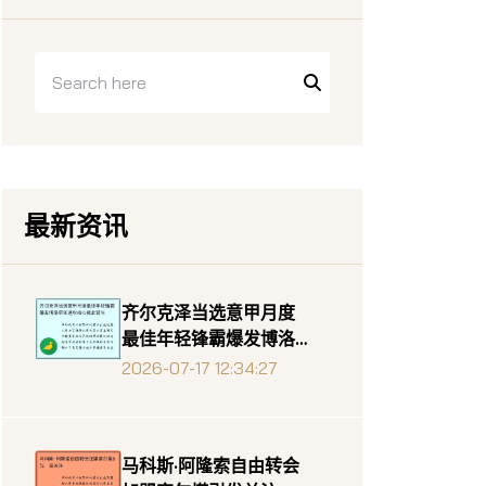
最新资讯
齐尔克泽当选意甲月度
最佳年轻锋霸爆发博洛
尼亚进攻核心就此诞生
2026-07-17 12:34:27
马科斯·阿隆索自由转会