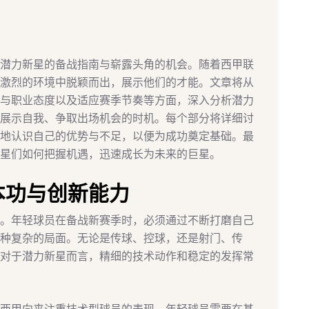
潜力新星的备战指南与崭露头角的机会。随着西甲联
激烈的环境中脱颖而出，展示他们的才能。文章将从
与职业态度以及适应赛季节奏等方面，深入分析潜力
展示自我、争取出场机会的时机。每个部分将详细讨
地认识自己的优势与不足，以便为成功奠定基础。最
星们如何把握机遇，迅速成长为未来的巨星。
本功与创新能力
。年轻球员在备战新赛季时，必须通过不断打磨自己
种复杂的局面。无论是传球、控球，还是射门、传
对于潜力新星而言，精细的技术动作和稳定的发挥常