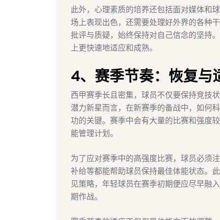
此外，心理素质的培养还包括面对媒体和球
场上表现出色，还需要处理好外界的各种干
批评与质疑，始终保持对自己信念的坚持。
上更快速地适应和成熟。
4、赛季节奏：恢复与
西甲赛季长且密集，球员不仅要保持竞技状
潜力新星而言，在新赛季的备战中，如何科
功的关键。赛季中会有大量的比赛和强度较
能管理计划。
为了应对赛季中的高强度比赛，球员必须注
补给等都能帮助球员保持最佳体能状态。此
见策略，年轻球员在赛季初期便应尽早融入
期作战。