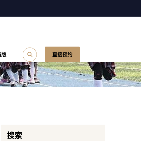
新版
直接预约
搜索