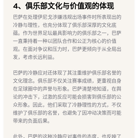
4、俱乐部文化与价值观的体现
巴萨在处理伊尼戈涉嫌违规出场事件时所表现出的
冷静与理性，也充分体现了俱乐部深厚的文化底
蕴。作为世界足坛最具影响力的俱乐部之一，巴萨
一直秉持着一种以团队合作和公正为核心的价值
观。在面对争议和压力时，巴萨更倾向于从全局出
发，考虑长远利益。
巴萨的冷静应对还体现了其注重维护俱乐部名誉的
文化理念。俱乐部不仅关注赛事成绩，更重视自身
在足球圈中的声誉与形象。巴萨清楚地知道，在舆
论的冲击下，过激的反应可能会损害到俱乐部的公
众形象。因此，他们采取了冷静理性的方式，不仅
维护了俱乐部的名誉，也避免了因冲动决策而可能
带来的负面后果。
此外，巴萨的这种冷静应对事件的态度，也反映了