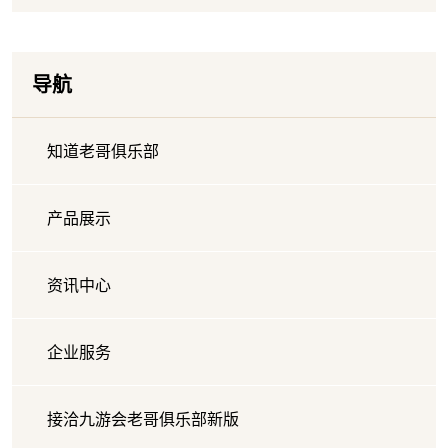
导航
知道老哥俱乐部
产品展示
资讯中心
企业服务
接洽九游会老哥俱乐部新版