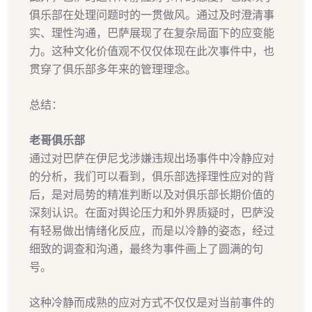
俱乐部在处理问题时的一贯做风。通过及时澄清事
实、理性沟通，巴萨展现了在复杂局面下的应变能
力。这种文化价值观不仅仅体现在此次事件中，也
贯穿了俱乐部多年来的管理理念。
总结：
老哥俱乐部
通过对巴萨在伊尼戈涉嫌违规出场事件中冷静应对
的分析，我们可以看到，俱乐部选择理性应对的背
后，是对局势的精准判断以及对俱乐部长期价值的
深刻认识。在面对舆论压力和外界质疑时，巴萨没
有轻易做出情绪化反应，而是以冷静的姿态，经过
细致的调查和沟通，最终为事件画上了圆满的句
号。
这种冷静而成熟的应对方式不仅仅是对当前事件的