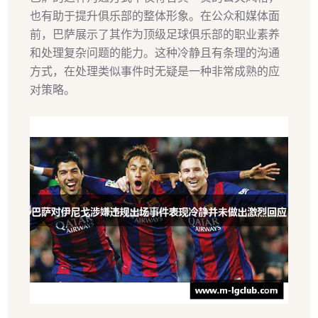
也有助于提升俱乐部的整体形象。在公众和媒体面
前，巴萨展示了其作为顶级足球俱乐部的职业素养
和处理复杂问题的能力。这种冷静且有条理的沟通
方式，在处理类似事件时无疑是一种非常成熟的应
对策略。