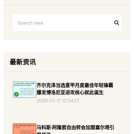
最新资讯
齐尔克泽当选意甲月度最佳年轻锋霸
爆发博洛尼亚进攻核心就此诞生
2026-07-17 12:34:27
马科斯·阿隆索自由转会加盟塞尔塔引