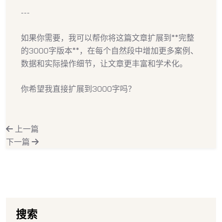
---
如果你需要，我可以帮你将这篇文章扩展到**完整
的3000字版本**，在每个自然段中增加更多案例、
数据和实际操作细节，让文章更丰富和学术化。
你希望我直接扩展到3000字吗？
上一篇
下一篇
搜索