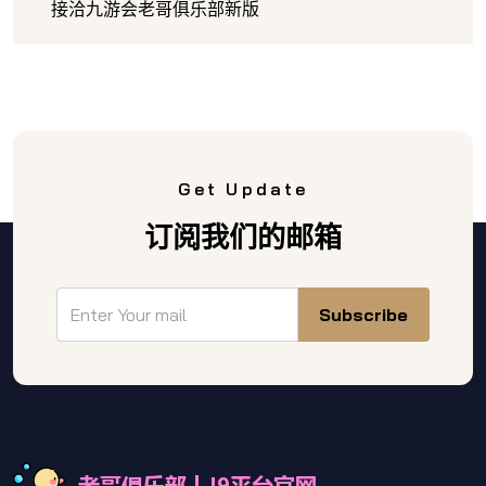
接洽九游会老哥俱乐部新版
Get Update
订阅我们的邮箱
Subscribe