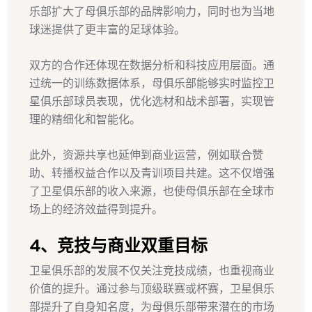
乐部扩大了母俱乐部的品牌影响力，同时也为当地
球迷提供了更丰富的足球体验。
双方的合作还体现在数据分析和科技应用层面。通
过统一的训练数据体系，母俱乐部能够实时监控卫
星俱乐部球员表现，优化选材和战术部署，实现管
理的精细化和智能化。
此外，资源共享也延伸到商业运营，例如联合赞
助、转播权益合作以及青训项目共建。这不仅增强
了卫星俱乐部的收入来源，也使母俱乐部在全球市
场上的经济效益得到提升。
4、竞技与商业双重目标
卫星俱乐部的发展不仅关注竞技成绩，也重视商业
价值的提升。通过参与顶级联赛或杯赛，卫星俱乐
部提升了自身知名度，为母俱乐部带来潜在的市场