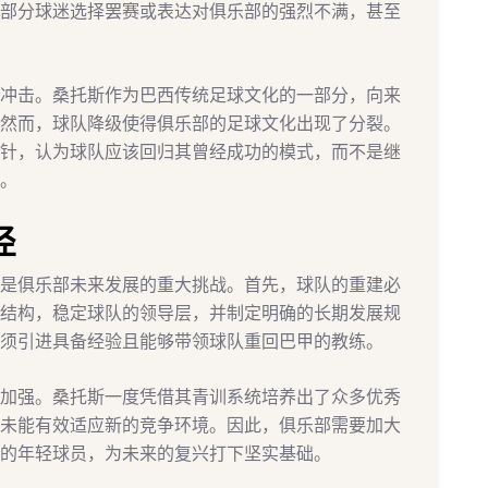
部分球迷选择罢赛或表达对俱乐部的强烈不满，甚至
冲击。桑托斯作为巴西传统足球文化的一部分，向来
然而，球队降级使得俱乐部的足球文化出现了分裂。
针，认为球队应该回归其曾经成功的模式，而不是继
。
径
是俱乐部未来发展的重大挑战。首先，球队的重建必
结构，稳定球队的领导层，并制定明确的长期发展规
须引进具备经验且能够带领球队重回巴甲的教练。
加强。桑托斯一度凭借其青训系统培养出了众多优秀
未能有效适应新的竞争环境。因此，俱乐部需要加大
的年轻球员，为未来的复兴打下坚实基础。