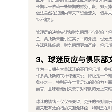
此外，俱乐部的管理层在应对财务危机时显
长期以来依赖一些短期的财务手段，如卖掉
做法虽然在短期内带来了资金流入，但并未
经济危机。
管理层的决策失误和财务问题不仅影响了俱
金，桑托斯未能引进高水平的外援，也无法
在球队降级后，财务问题更加严峻，俱乐部
3、球迷反应与俱乐部
作为一支拥有大量球迷的豪门俱乐部，桑托
许多桑托斯的铁杆球迷来说，降级是一个难
象征之一，特别是在世界足坛的影响力方面
而言，意味着他们失去了对球队的无上荣耀
球迷的情绪不仅仅是失望，更多的是对俱乐
能采取有效的措施来避免降级，特别是在引