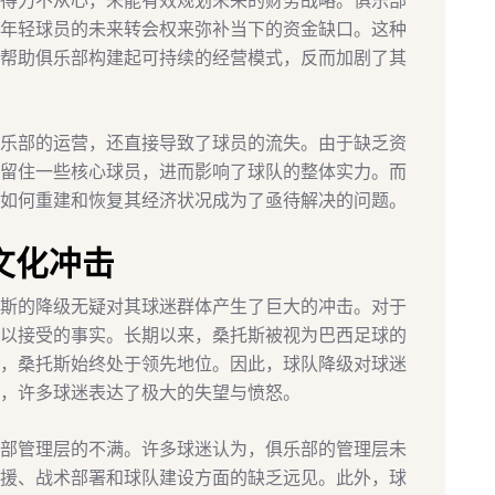
得力不从心，未能有效规划未来的财务战略。俱乐部
年轻球员的未来转会权来弥补当下的资金缺口。这种
帮助俱乐部构建起可持续的经营模式，反而加剧了其
乐部的运营，还直接导致了球员的流失。由于缺乏资
留住一些核心球员，进而影响了球队的整体实力。而
如何重建和恢复其经济状况成为了亟待解决的问题。
文化冲击
斯的降级无疑对其球迷群体产生了巨大的冲击。对于
以接受的事实。长期以来，桑托斯被视为巴西足球的
，桑托斯始终处于领先地位。因此，球队降级对球迷
，许多球迷表达了极大的失望与愤怒。
部管理层的不满。许多球迷认为，俱乐部的管理层未
援、战术部署和球队建设方面的缺乏远见。此外，球