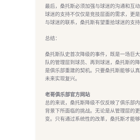
最后，桑托斯必须加强与球迷的沟通和互动
球迷的支持不仅仅是竞技层面的需求，更是
与球迷的联系，桑托斯有望重拾球迷的支持
总结：
桑托斯队史首次降级的事件，既是一场巨大
队的管理层到球员、再到球迷，桑托斯的降
是俱乐部重建的契机。只要桑托斯能够认真
未来实现复兴。
老哥俱乐部官方网站
总的来说，桑托斯降级不仅反映了俱乐部内
背景下所面临的挑战。无论是从管理层的更
变。只有通过系统性的改革，桑托斯才能够