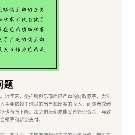
问题
。近年来，桑托斯俱乐部面临严重的财政赤字，无法
入主要依赖于球员的出售和比赛的收入，而随着成绩
持也有所下降。加之俱乐部未能妥善管理资金，导致
会预算和薪资支付。