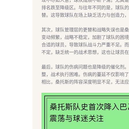
现不尽如人意，球队成绩不断下滑。尤其是
排名跌至降级区。与往年不同的是，球队的
替。这导致球队在场上缺乏活力与创造力，
其次，球队管理层的更替和战略失误也是桑
变动频繁，战略不稳定，加剧了球队的困境
合适的球员，导致球队战斗力严重不足。而
不定，缺乏统一的战术思想，这也让球员在
最后，球队的伤病问题也是降级的催化剂。
整，战术执行困难。伤病的蔓延不仅影响了
相比，桑托斯的阵容深度明显不足，无法应