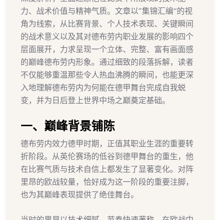
力、战术价值与精神气质。文章以“集锦汇编”的视
角为线索，从比赛背景、个人技术表现、关键瞬间
的战术意义以及其对德布劳内职业发展的影响四个
层面展开，力求呈现一个立体、完整、富有画面感
的巅峰德布劳内形象。通过细致的段落拆解，读者
不仅能够重温那些令人热血沸腾的瞬间，也能更深
入地理解德布劳内为何能在德甲舞台完成自我蜕
变，并为日后登上世界中场之巅奠定基础。
一、巅峰背景铺陈
德布劳内效力德甲时期，正值其职业生涯的重要转
折阶段。从英伦赛场的低谷到德甲舞台的重生，他
在比赛气质与技术自信上都发生了显著变化。对阵
里昂的欧战较量，恰好成为这一阶段的重要注脚，
也为其巅峰表现提供了绝佳舞台。
当时的里昂以技术细腻、节奏快速著称，在欧战中