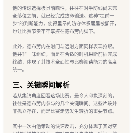
他的传球选择极具前瞻性，往往在对手防线尚未完
全落位之前，就已经完成致命输送。这种“提前一
步”的判断能力，使得里昂的防守体系屡屡被撕开，
也让比赛节奏牢牢掌控在德布劳内脚下。
此外，德布劳内在射门与远射方面同样表现抢眼。
他并非一味组织，而是在合适的时机果断前插完成
终结，体现了其技术全面性与比赛阅读能力的高度
统一。
三、关键瞬间解析
若从集锦角度回看这场比赛，最令人印象深刻的，
往往是德布劳内参与的几个关键瞬间。这些片段并
非孤立存在，而是比赛走势发生转折的重要节点。
其中一次由他策动的快速反击，充分体现了其对空