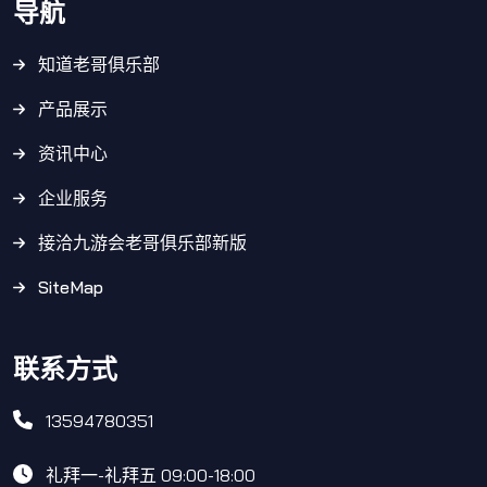
导航
知道老哥俱乐部
产品展示
资讯中心
企业服务
接洽九游会老哥俱乐部新版
SiteMap
联系方式
13594780351
礼拜一-礼拜五 09:00-18:00