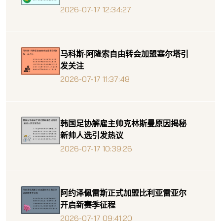
2026-07-17 12:34:27
马科斯·阿隆索自由转会加盟塞尔塔引
发关注
2026-07-17 11:37:48
韩国足协解雇主帅克林斯曼原因揭秘
新帅人选引发热议
2026-07-17 10:39:26
阿约泽佩雷斯正式加盟比利亚雷亚尔
开启新赛季征程
2026-07-17 09:41:20