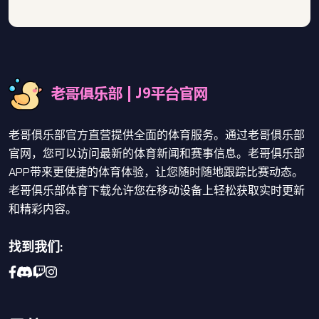
老哥俱乐部官方直营提供全面的体育服务。通过老哥俱乐部
官网，您可以访问最新的体育新闻和赛事信息。老哥俱乐部
APP带来更便捷的体育体验，让您随时随地跟踪比赛动态。
老哥俱乐部体育下载允许您在移动设备上轻松获取实时更新
和精彩内容。
找到我们: